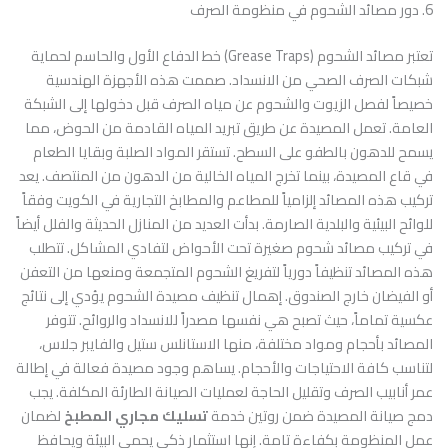
6. دور مصائد الشحوم في منظومة الصرف
تعتبر مصائد الشحوم (Grease Traps) خط الدفاع الأول والحاسم لحماية
شبكات الصرف الصحي من الانسداد. صممت هذه الأجهزة الهندسية
خصيصاً لفصل الزيوت والشحوم عن مياه الصرف قبل دخولها إلى الشبكة
العامة. تعمل المصيدة عن طريق تبريد المياه القادمة من الحوض، مما
يسمح للدهون بالطفو على السطح. تستقر المواد الصلبة وبقايا الطعام
في قاع المصيدة، بينما تخرج المياه الخالية من الدهون من المنتصف. يعد
تركيب هذه المصائد إلزامياً للمطاعم والمطابخ التجارية في الكويت وفقاً
للوائح البيئية والبلدية الصارمة. بدأت العديد من المنازل الحديثة والفلل أيضاً
في تركيب مصائد شحوم صغيرة تحت الأحواض لتفادي المشاكل. تتطلب
هذه المصائد تنظيفاً دورياً لتفريغ الشحوم المتجمعة ومنعها من التعفن
أو الفيضان خارج الصندوق. إهمال تنظيف مصيدة الشحوم يؤدي إلى نتائج
عكسية تماماً، حيث تصبح هي نفسها مصدراً للانسداد والروائح. تتوفر
المصائد بأحجام ومواد مختلفة، منها الاستانلس ستيل والفايبر جلاس،
لتناسب كافة الاحتياجات والأحجام. يساهم وجود مصيدة فعالة في إطالة
عمر أنابيب الصرف وتقليل الحاجة لعمليات الصيانة الطارئة المكلفة. يجب
دمج صيانة المصيدة ضمن روتين خدمة
تسليك مجاري المطبخ
لضمان
عمل المنظومة بكفاءة تامة. إنها استثمار ذكي يحمي البيئة ويحافظ