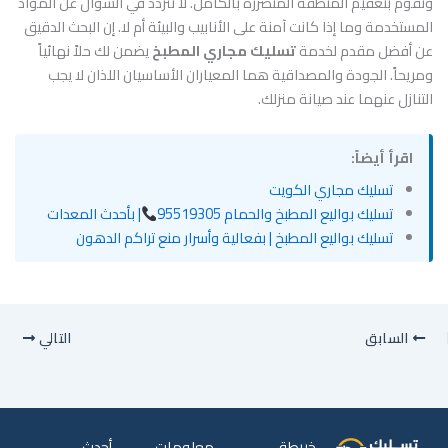
وتقوم بتعقيم المنطقة المتضررة بالكامل. لا تتردد في السؤال عن المواد
المستخدمة وما إذا كانت آمنة على الأنابيب والبيئة أم لا. إن البحث الدقيق
عن أفضل مقدم لخدمة
تسليك مجاري المطبخ
يضمن لك حلاً نهائياً
ومريحاً. الجودة والمصداقية هما المعياران الأساسيان اللذان لا يجب
التنازل عنهما عند صيانة منزلك.
اقرأ أيضاً:
تسليك مجاري الكويت
تسليك بواليع المطبخ والحمام 95519305
| بأحدث المعدات
تسليك بواليع المطبخ | بفعالية وأسرار منع تراكم الدهون
السابق
التالي
خريطة
معلومات
أحدث