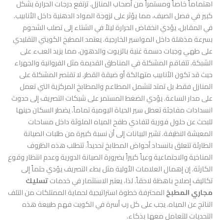
اهتماماً خاصاً ومستمراً من أصحاب المنازل. ترتفع درجات الحرارة بشكل
كبير في فصل الصيف، مما يؤثر على لزوجة المواد الدهنية داخل الأنابيب.
في المقابل، يؤدي انخفاض الحرارة ليلاً في الشتاء إلى تصلب الشحوم
بسرعة مذهلة داخل المواسير الخارجية. يعتمد المطبخ الكويتي التقليدي
على طهي وجبات دسمة غنية بالزيوت والدهون، مما يزيد العبء على
الشبكة. تتفاقم المشكلة في المناطق القديمة مثل الفروانية والجهراء
حيث قد تكون الأنابيب متهالكة أو ضيقة القطر. لا تقتصر المشكلة على
المنازل فقط، بل تمتد لتشمل المطاعم والمطابخ المركزية التي تعمل
على مدار الساعة. يؤدي الضغط المستمر على شبكات التصريف إلى حدوث
انسدادات مفاجئة تعطل سير الحياة اليومية تماماً. يضطر السكان حينها
للبحث عن حلول فورية لتفادي طفح المياه الملوثة داخل مساحات
المعيشة النظيفة. تشير البيانات إلى أن نسبة كبيرة من طلبات الصيانة
الطارئة تتعلق بانسداد أحواض المطابخ تحديداً. تتطلب هذه الظروف
المناخية والاجتماعية وعياً كبيراً بضرورة الصيانة الدورية وعدم انتظار وقوع
الكارثة. إن إهمال العلامات الأولية مثل بطء التصريف يؤدي حتماً إلى
تكاليف إصلاح باهظة لاحقاً. لذا، يعتبر الاستثمار في خدمات
تسليك
مجاري المطبخ
المحترفة خطوة استراتيجية لحماية الممتلكات من التلف
الناتج عن المياه. يجب على كل رب أسرة في الكويت فهم طبيعة هذه
التحديات للتعامل معها بذكاء.