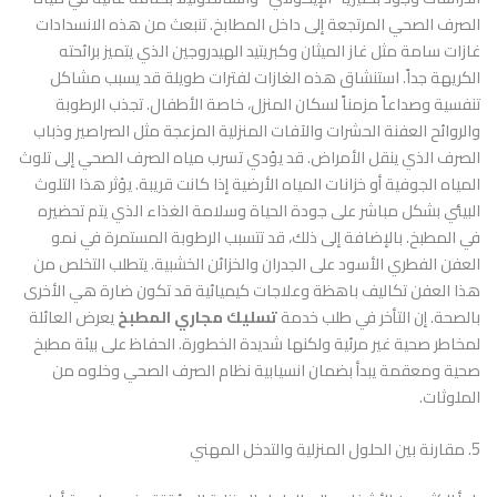
الصرف الصحي المرتجعة إلى داخل المطابخ. تنبعث من هذه الانسدادات
غازات سامة مثل غاز الميثان وكبريتيد الهيدروجين الذي يتميز برائحته
الكريهة جداً. استنشاق هذه الغازات لفترات طويلة قد يسبب مشاكل
تنفسية وصداعاً مزمناً لسكان المنزل، خاصة الأطفال. تجذب الرطوبة
والروائح العفنة الحشرات والآفات المنزلية المزعجة مثل الصراصير وذباب
الصرف الذي ينقل الأمراض. قد يؤدي تسرب مياه الصرف الصحي إلى تلوث
المياه الجوفية أو خزانات المياه الأرضية إذا كانت قريبة. يؤثر هذا التلوث
البيئي بشكل مباشر على جودة الحياة وسلامة الغذاء الذي يتم تحضيره
في المطبخ. بالإضافة إلى ذلك، قد تتسبب الرطوبة المستمرة في نمو
العفن الفطري الأسود على الجدران والخزائن الخشبية. يتطلب التخلص من
هذا العفن تكاليف باهظة وعلاجات كيميائية قد تكون ضارة هي الأخرى
بالصحة. إن التأخر في طلب خدمة
تسليك مجاري المطبخ
يعرض العائلة
لمخاطر صحية غير مرئية ولكنها شديدة الخطورة. الحفاظ على بيئة مطبخ
صحية ومعقمة يبدأ بضمان انسيابية نظام الصرف الصحي وخلوه من
الملوثات.
5. مقارنة بين الحلول المنزلية والتدخل المهني