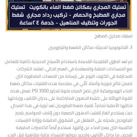
تسليك مجاري المطبخ
3. التكنولوجيا الحديثة: مكائن الضغط والنيتروجين
لم تعد الطرق التقليدية القديمة باستخدام الأسياخ الحديدية كافية للتعامل
مع الانسدادات الصلبة والمعقدة في العصر الحالي. تعتمد الشركات
المحترفة في الكويت اليوم على ترسانة من المعدات المتطورة التي
تضمن نتائج فورية وآمنة. تأتي في مقدمة هذه التقنيات مكائن ضغط
الماء الهيدروليكية التي تضخ المياه بقوة تتجاوز 3000 PSI. تعمل هذه
القوة الهائلة على كشط الدهون المتراكمة على جدران الأنابيب وإعادتها
لحالتها الأصلية تماماً. تقنية ضغط النيتروجين تعد ثورة في هذا المجال،
حيث يستخدم الغاز لتفتيت الدهون الصعبة دون إتلاف المواسير. يتميز
النيتروجين بقدرته على التغلغل في الشقوق الدقيقة وإزالة الترسبات
الكلسية التي يعجز الماء عن إزالتها. تستخدم أيضاً الكاميرات الدقيقة
لفحص ما بداخل الأنابيب وتحديد موقع الانسداد بدقة متناهية قبل البدء