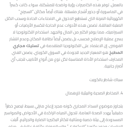
بالعمل. توفر هذه الكاميرات رؤية واضحة للمشكلة، سواء كانت كسراً
في الماسورة أو جذور أشجار متسللة. هناك أيضاً مكائن “السبرنج”
الكهربائية المرنة التي تستطيع الدخول في الانحناءات الحادة وسحب الكتل
الصلبة العالقة. تضمن هذه الأدوات عدم الحاجة لتكسير الأرضيات أو
السيراميك، مما يوفر الكثير من المال والجهد. استخدام التكنولوجيا لا
يسرع عملية الإصلاح فحسب، بل يضمن أيضاً نظافة المكان وعدم انتشار
الفوضى. إن الاعتماد على التكنولوجيا المتقدمة في
تسليك مجاري
المطبخ
هو المعيار الجديد للجودة في السوق الكويتي. يضمن الفني
المحترف استخدام الأداة المناسبة لكل نوع من أنواع الأنابيب لتجنب أي
أضرار جانبية.
سباك شاطر بالكويت
4. المخاطر الصحية والبيئية للإهمال
يتجاوز موضوع انسداد المجاري كونه مجرد إزعاج منزلي بسيط، ليصبح خطراً
حقيقياً يهدد الصحة العامة. تتحول المياه الراكدة في الأحواض والمواسير
المسدودة إلى بيئة خصبة ومثالية لتكاثر البكتيريا الضارة والجراثيم. أثبتت
الدراسات وجود بكتيريا “الإيكولاي” والسالمونيلا بكثافة عالية في مياه