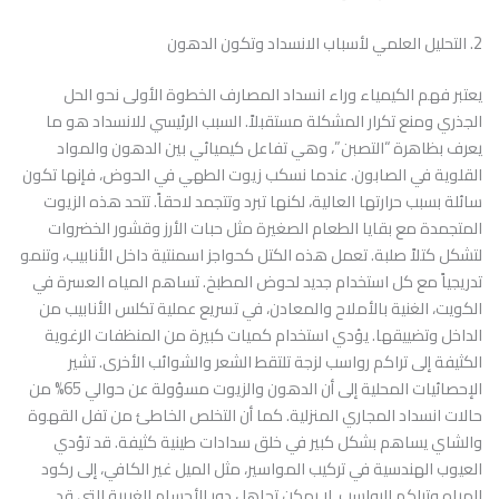
2. التحليل العلمي لأسباب الانسداد وتكون الدهون
يعتبر فهم الكيمياء وراء انسداد المصارف الخطوة الأولى نحو الحل
الجذري ومنع تكرار المشكلة مستقبلاً. السبب الرئيسي للانسداد هو ما
يعرف بظاهرة “التصبن”، وهي تفاعل كيميائي بين الدهون والمواد
القلوية في الصابون. عندما نسكب زيوت الطهي في الحوض، فإنها تكون
سائلة بسبب حرارتها العالية، لكنها تبرد وتتجمد لاحقاً. تتحد هذه الزيوت
المتجمدة مع بقايا الطعام الصغيرة مثل حبات الأرز وقشور الخضروات
لتشكل كتلاً صلبة. تعمل هذه الكتل كحواجز اسمنتية داخل الأنابيب، وتنمو
تدريجياً مع كل استخدام جديد لحوض المطبخ. تساهم المياه العسرة في
الكويت، الغنية بالأملاح والمعادن، في تسريع عملية تكلس الأنابيب من
الداخل وتضييقها. يؤدي استخدام كميات كبيرة من المنظفات الرغوية
الكثيفة إلى تراكم رواسب لزجة تلتقط الشعر والشوائب الأخرى. تشير
الإحصائيات المحلية إلى أن الدهون والزيوت مسؤولة عن حوالي 65% من
حالات انسداد المجاري المنزلية. كما أن التخلص الخاطئ من تفل القهوة
والشاي يساهم بشكل كبير في خلق سدادات طينية كثيفة. قد تؤدي
العيوب الهندسية في تركيب المواسير، مثل الميل غير الكافي، إلى ركود
المياه وتراكم الرواسب. لا يمكن تجاهل دور الأجسام الغريبة التي قد