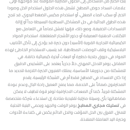
يلجأ الكثير من الأشخاص إلى الحلول المنزلية المؤقتة عند مواجهة أولى
علامات انسداد حوض المطبخ. تشمل هذه الحلول استخدام الخل وصودا
الخبز، أو سكب الماء المغلي، أو استخدام مكبس الضغط اليدوي. قد تنجح
هذه الطرق البدائية في حل المشاكل السطحية البسيطة جداً أو إزالة
الانسدادات الخفيفة. ومع ذلك، فإنها تفشل تماماً في التعامل مع
التكتلات الدهنية العميقة أو جذور الأشجار المتغلغلة. استخدام المواد
الكيميائية التجارية القوية (الأسيد) دون خبرة قد يؤدي إلى تآكل الأنابيب
البلاستيكية وتلف الوصلات المطاطية. قد يتسبب الاستخدام الخاطئ لهذه
المواد في حروق جلدية خطيرة أو انبعاث أبخرة كيميائية خانقة. في
المقابل، يوفر التدخل المهني حلاً جذرياً يعتمد على التشخيص الدقيق
للمشكلة من جذورها الأساسية. يمتلك الفنيون الخبرة اللازمة لتحديد ما
إذا كان الانسداد في المطبخ فقط أم في الشبكة الرئيسية. يقدم
المحترفون ضماناً على الخدمة، مما يمنح العميل راحة البال وعدم عودة
المشكلة قريباً. كما أن المعدات الاحترافية توفر قوة تنظيف لا يمكن
مضاهاتها بأي وسيلة منزلية تقليدية متاحة. إن استدعاء شركة متخصصة
في
تسليك مجاري المطبخ
يوفر الوقت والجهد ويحمي البنية التحتية
للمنزل. الفرق بين الحل المؤقت والحل الدائم يكمن في كفاءة الأدوات
وخبرة اليد العاملة المنفذة.