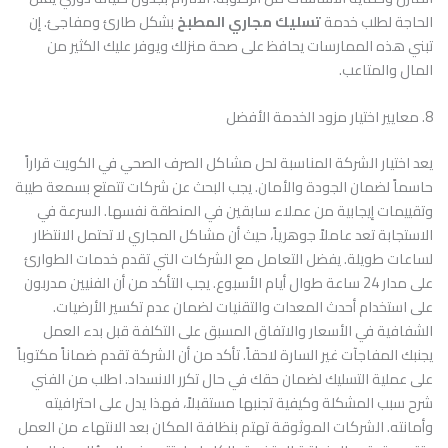
الحاجة لطلب خدمة
تسليك مجاري المطبخ
بشكل طارئ ومفاجئ. إن
تبني هذه الممارسات يحافظ على صحة منزلك ويوفر عليك الكثير من
المال والمتاعب.
8. معايير اختيار مزود الخدمة الأفضل
يعد اختيار الشركة المناسبة لحل مشاكل الصرف الصحي في الكويت قراراً
حاسماً لضمان الجودة والأمان. يجب البحث عن شركات تتمتع بسمعة طيبة
وتقييمات إيجابية من عملاء سابقين في المنطقة نفسها. السرعة في
الاستجابة تعد عاملاً جوهرياً، حيث أن مشاكل المجاري لا تحتمل الانتظار
لساعات طويلة. يفضل التعامل مع الشركات التي تقدم خدمات الطوارئ
على مدار 24 ساعة طوال أيام الأسبوع. يجب التأكد من أن الفنيين مدربون
على استخدام أحدث المعدات والتقنيات لضمان عدم تكسير الأرضيات.
الشفافية في الأسعار والاتفاق المسبق على التكلفة قبل بدء العمل
يجنبك المفاجآت غير السارة لاحقاً. تأكد من أن الشركة تقدم ضماناً مكتوباً
على عملية التسليك لضمان حقك في حال تكرر الانسداد. اطلب من الفني
شرح سبب المشكلة وكيفية تجنبها مستقبلاً، فهذا يدل على احترافيته
وأمانته. الشركات الموثوقة تهتم بنظافة المكان بعد الانتهاء من العمل