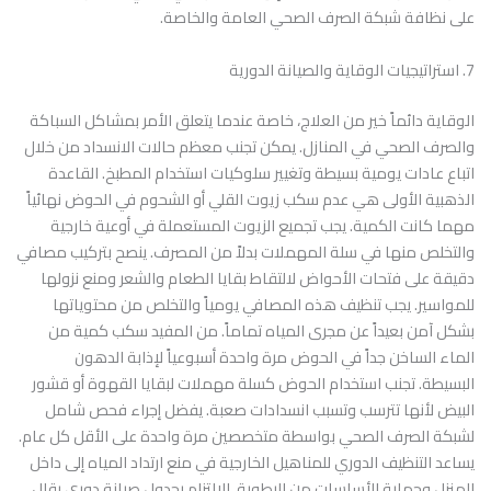
على نظافة شبكة الصرف الصحي العامة والخاصة.
7. استراتيجيات الوقاية والصيانة الدورية
الوقاية دائماً خير من العلاج، خاصة عندما يتعلق الأمر بمشاكل السباكة
والصرف الصحي في المنازل. يمكن تجنب معظم حالات الانسداد من خلال
اتباع عادات يومية بسيطة وتغيير سلوكيات استخدام المطبخ. القاعدة
الذهبية الأولى هي عدم سكب زيوت القلي أو الشحوم في الحوض نهائياً
مهما كانت الكمية. يجب تجميع الزيوت المستعملة في أوعية خارجية
والتخلص منها في سلة المهملات بدلاً من المصرف. ينصح بتركيب مصافي
دقيقة على فتحات الأحواض لالتقاط بقايا الطعام والشعر ومنع نزولها
للمواسير. يجب تنظيف هذه المصافي يومياً والتخلص من محتوياتها
بشكل آمن بعيداً عن مجرى المياه تماماً. من المفيد سكب كمية من
الماء الساخن جداً في الحوض مرة واحدة أسبوعياً لإذابة الدهون
البسيطة. تجنب استخدام الحوض كسلة مهملات لبقايا القهوة أو قشور
البيض لأنها تترسب وتسبب انسدادات صعبة. يفضل إجراء فحص شامل
لشبكة الصرف الصحي بواسطة متخصصين مرة واحدة على الأقل كل عام.
يساعد التنظيف الدوري للمناهيل الخارجية في منع ارتداد المياه إلى داخل
المنزل وحماية الأساسات من الرطوبة. الالتزام بجدول صيانة دوري يقلل