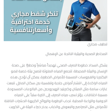
تنظيف مجاري
المخاطر الصحية والبيئية الناتجة عن الإهمال
يشكل انسداد خطوط الصرف الصحي تهديداً مباشراً وخطيرًا على صحة
الإنسان والبيئة المحيطة. تتجمع المياه الملوثة لتصبح بيئة خصبة لنمو
البكتيريا والفيروسات المسببة للأمراض الخطيرة. يمكن أن تؤدي هذه
المياه الراكدة إلى انتشار أمراض جلدية وتنفسية بين سكان المنزل. تنبعث
غازات سامة مثل الميثان وكبريتيد الهيدروجين من البالوعات المسدودة
مسببة اختناقات. يؤثر تسرب مياه الصرف إلى التربة سلباً على المياه
الجوفية والزراعة المحلية. تجذب الرطوبة والروائح الكريهة الحشرات الناقلة
للأمراض مثل الصراصير والبعوض والذباب. يحذر خبراء البيئة في الكويت