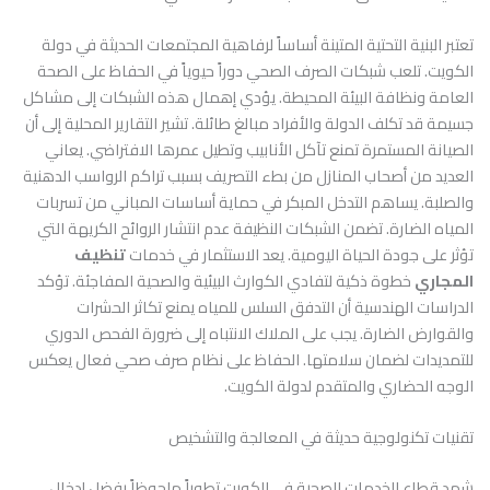
تعتبر البنية التحتية المتينة أساساً لرفاهية المجتمعات الحديثة في دولة
الكويت. تلعب شبكات الصرف الصحي دوراً حيوياً في الحفاظ على الصحة
العامة ونظافة البيئة المحيطة. يؤدي إهمال هذه الشبكات إلى مشاكل
جسيمة قد تكلف الدولة والأفراد مبالغ طائلة. تشير التقارير المحلية إلى أن
الصيانة المستمرة تمنع تآكل الأنابيب وتطيل عمرها الافتراضي. يعاني
العديد من أصحاب المنازل من بطء التصريف بسبب تراكم الرواسب الدهنية
والصلبة. يساهم التدخل المبكر في حماية أساسات المباني من تسربات
المياه الضارة. تضمن الشبكات النظيفة عدم انتشار الروائح الكريهة التي
تؤثر على جودة الحياة اليومية. يعد الاستثمار في خدمات
تنظيف
المجاري
خطوة ذكية لتفادي الكوارث البيئية والصحية المفاجئة. تؤكد
الدراسات الهندسية أن التدفق السلس للمياه يمنع تكاثر الحشرات
والقوارض الضارة. يجب على الملاك الانتباه إلى ضرورة الفحص الدوري
للتمديدات لضمان سلامتها. الحفاظ على نظام صرف صحي فعال يعكس
الوجه الحضاري والمتقدم لدولة الكويت.
تقنيات تكنولوجية حديثة في المعالجة والتشخيص
شهد قطاع الخدمات الصحية في الكويت تطوراً ملحوظاً بفضل إدخال