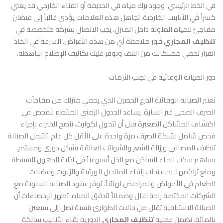
في الخط الرئيسي. وجود برك مياه في الحديقة أو الفناء الخارجي قد يعني
كسراً في الأنابيب الخارجية. تجاهل هذه العلامات يؤدي غالباً إلى فيضان
مفاجئ للمياه الملوثة داخل المنزل. يجب الاتصال بشركة متخصصة في
تنظيف المجاري
فور ملاحظة أي من هذه الأعراض. السرعة في اتخاذ
القرار تحمي ممتلكاتك من التلف وتوفر عليك تكاليف الإصلاح الباهظة.
دور الصيانة الوقائية في تجنب الأزمات
تعتبر الصيانة الوقائية الدرع الحصين الذي يحمي منزلك من مفاجآت
الصرف الصحي غير السارة. يساعد الجدول الزمني المنتظم للفحص في
اكتشاف المشاكل الصغيرة قبل أن تتحول لكوارث. ينصح الخبراء بإجراء
فحص شامل لشبكة الصرف مرة واحدة على الأقل كل عام. تشمل الصيانة
تنظيف المصافي وإزالة الشعر والشوائب العالقة بشكل دوري ومستمر.
يساهم سكب الماء الساخن مع الخل أسبوعياً في إذابة الدهون البسيطة
ومنع تراكمها. يجب تجنب إلقاء المناديل الورقية والزيوت وفضلات
الطعام في الأحواض والمراحيض نهائياً. توفر عقود الصيانة السنوية مع
الشركات المختصة راحة البال وضماناً لتدفق المياه. تظهر الإحصاءات أن
الصيانة الاستباقية تقلل من حالات الطوارئ بنسبة تصل إلى سبعين
بالمائة. تضمن عملية
تنظيف المجاري
الدورية بقاء الأنابيب سالكة