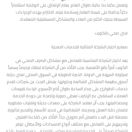
وتعمل بكفاءة عالية طوال العام. يعتبر الإنفاق على الوقاية استثماراً
ذكياً يحافظ على قيمة العقار وسلامة بنيته. الالتزام بهذه الإجراءات
البسيطة يجنبك الكثير من العناء والمشاكل المستقبلية المعقدة.
فني صحي بالكويت
معايير اختيار الشركة المثالية للخدمات الصحية
يعد اختيار الشركة المناسبة للتعامل مع مشاكل الصرف الصحي في
الكويت أمراً بالغ الأهمية. يجب التأكد من أن الشركة تمتلك ترخيصاً رسمياً
لمزاولة المهنة في الدولة. الخبرة الطويلة في السوق المحلي تعني دراية
أعمق بطبيعة المشاكل الشائعة وحلولها. يفضل البحث عن شركات تقدم
خدمات الطوارئ على مدار الساعة طوال أيام الأسبوع. قراءة تقييمات
العملاء السابقين عبر الإنترنت تعطي صورة واضحة عن جودة الخدمة
ومصداقيتها. يجب أن تعتمد الشركة على معدات حديثة وتقنيات متطورة
لضمان دقة العمل وسرعته. الشفافية في تحديد الأسعار وتقديم فاتورة
مفصلة قبل البدء بالعمل أمر ضروري جداً. التأكد من كفاءة الفنيين
وتدريبهم على التعامل مع مختلف أنواع الانسدادات والأعطال. توفر
الشركة ضماناً على الخدمة المقدمة يعكس ثقتها في جودة العمل الذي