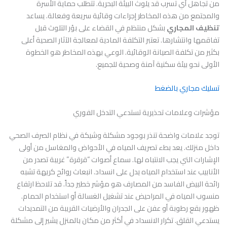
من تجاهل أي تسرب قد يلوث البيئة البحرية. تتطلب حماية الأسرة
والمجتمع من هذه المخاطر إجراءات وقائية سريعة وفعالة. يساعد
تنظيف المجاري
بشكل منتظم في القضاء على بؤر التلوث قبل
تفاقمها وانتشارها. تعتبر التكلفة المادية لمعالجة الآثار الصحية أعلى
بكثير من تكلفة الصيانة الوقائية. الوعي بهذه المخاطر هو الخطوة
الأولى نحو بيئة سكنية آمنة وصحية للجميع.
تسليك مجاري بالضغط
مؤشرات وعلامات تحذيرية تستدعي التدخل الفوري
توجد علامات واضحة تنذر بوجود مشكلة وشيكة في نظام الصرف الصحي
داخل منزلك. يعد بطء تصريف المياه في الأحواض والمغاسل من أولى
الإشارات التي يجب الانتباه لها. سماع أصوات “قرقرة” غريبة تصدر من
الأنابيب عند استخدام المياه يدل على انسداد. انبعاث روائح كريهة تشبه
رائحة البيض الفاسد من المصارف هو مؤشر خطير جداً. قد تلاحظ ارتفاع
منسوب المياه في المراحيض عند تشغيل الغسالة أو استخدام الحمام.
ظهور بقع رطوبة أو عفن على الجدران والأرضيات القريبة من التمديدات
يستدعي القلق. تكرار الانسداد في أكثر من مكان بالمنزل يشير إلى مشكلة