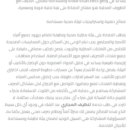
يساعد في وضع خطط صيانة فعالة ومستدامة للمنازل. التكيف مع
الظروف المحلية هو مفتاح الحفاظ على بنية تحتية قوية ومعمرة.
نصائح ذهبية واستراتيجيات لبيئة صحية مستدامة
يتطلب الحفاظ على بيئة منزلية صحية ونظيفة تضافر جهود جميع أفراد
الأسرة والمجتمع. يجب نشر الوعي بين السكان حول الممارسات الصحيحة
للتخلص من النفايات المنزلية والزيوت. ينصح بتركيب مصافي دقيقة على
جميع فتحات التصريف لمنع مرور الأجسام الصلبة. استخدام منظفات
إنزيمية طبيعية يساعد في تحليل المواد العضوية دون الإضرار بالأنابيب أو
البيئة. يفضل زراعة الأشجار بعيداً عن مسارات خطوط الصرف لتجنب اختراق
الجذور للأنابيب. عند السفر لفترات طويلة، يجب إغلاق محابس المياه
وتغطية الفتحات لمنع جفافها. التواصل مع الجيران لحل مشاكل الصرف
المشتركة يساهم في حماية الحي بأكمله من التلوث. الاستعانة بخبراء
لتقييم حالة الشبكة قبل شراء أي عقار جديد يجنبك مفاجآت مكلفة. لا
تتردد في طلب خدمة
تنظيف المجاري
عند الشك في وجود أي خلل بسيط.
اتباع هذه النصائح يضمن لك منزلاً آمناً ونظام صرف صحي يعمل بكفاءة.
المسؤولية المشتركة هي السبيل الوحيد لضمان بيئة نظيفة ومستدامة
للأجيال القادمة.