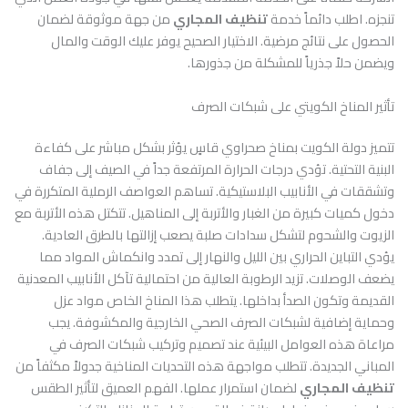
تنجزه. اطلب دائماً خدمة
تنظيف المجاري
من جهة موثوقة لضمان
الحصول على نتائج مرضية. الاختيار الصحيح يوفر عليك الوقت والمال
ويضمن حلاً جذرياً للمشكلة من جذورها.
تأثير المناخ الكويتي على شبكات الصرف
تتميز دولة الكويت بمناخ صحراوي قاسٍ يؤثر بشكل مباشر على كفاءة
البنية التحتية. تؤدي درجات الحرارة المرتفعة جداً في الصيف إلى جفاف
وتشققات في الأنابيب البلاستيكية. تساهم العواصف الرملية المتكررة في
دخول كميات كبيرة من الغبار والأتربة إلى المناهيل. تتكتل هذه الأتربة مع
الزيوت والشحوم لتشكل سدادات صلبة يصعب إزالتها بالطرق العادية.
يؤدي التباين الحراري بين الليل والنهار إلى تمدد وانكماش المواد مما
يضعف الوصلات. تزيد الرطوبة العالية من احتمالية تآكل الأنابيب المعدنية
القديمة وتكون الصدأ بداخلها. يتطلب هذا المناخ الخاص مواد عزل
وحماية إضافية لشبكات الصرف الصحي الخارجية والمكشوفة. يجب
مراعاة هذه العوامل البيئية عند تصميم وتركيب شبكات الصرف في
المباني الجديدة. تتطلب مواجهة هذه التحديات المناخية جدولاً مكثفاً من
تنظيف المجاري
لضمان استمرار عملها. الفهم العميق لتأثير الطقس