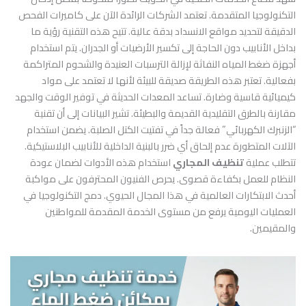
التكنولوجيا المتقدمة. تعتمد الشركات الرائدة الآن على كاميرات الفحص
الدقيقة لتحديد مواقع الانسداد بدقة عالية. تتيح هذه التقنية رؤية ما
بداخل الأنابيب دون الحاجة إلى تكسير الأرضيات أو الجدران. يتم استخدام
أجهزة ضغط المياه النفاثة لإزالة الترسبات العنيدة والشحوم المتراكمة
بفعالية. تعتبر هذه الطريقة صديقة للبيئة لأنها لا تعتمد على مواد
كيميائية قاسية وضارة. تساعد المعدات الحديثة في توفير الوقت والجهد
مقارنة بالطرق التقليدية القديمة والبطيئة. تشير البيانات إلى أن تقنية
“الزنبرك الكهربائي” فعالة جداً في تفتيت الكتل الصلبة. يضمن استخدام
الآلات المتطورة عدم إلحاق أي ضرر بالبنية الداخلية للأنابيب البلاستيكية.
تتطلب عملية
تنظيف المجاري
استخدام هذه الأدوات لضمان عودة
النظام للعمل بكفاءة قصوى. يحرص الفنيون المحترفون على مواكبة
أحدث الابتكارات العالمية في هذا المجال الحيوي. دمج التكنولوجيا في
العمليات اليومية يرفع من مستوى الخدمة المقدمة للمواطنين
والمقيمين.