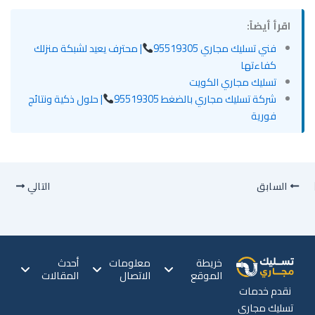
اقرأ أيضاً:
فني تسليك مجاري 95519305
| محترف يعيد لشبكة منزلك
كفاءتها
تسليك مجاري الكويت
شركة تسليك مجاري بالضغط 95519305
| حلول ذكية ونتائج
فورية
السابق
التالي
خريطة
معلومات
أحدث
الموقع
الاتصال
المقالات
نقدم خدمات
تسليك مجاري