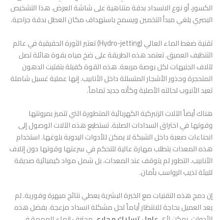
الكسور، أو نوع الانسداد بدقة متناهية على شاشة العرض. هذا التشخيص
البصري يلغي مبدأ التخمين ويسمح باستهداف مكان العطل بدقة جراحية.
تقنية ضغط الماء العالي (Hydro-jetting) تعتبر الثورة الحقيقية في عالم
التنظيف العميق. تعتمد هذه الطريقة على ضخ مياه بقوة هائلة تصل
لآلاف الجنيهات لكل بوصة مربعة. هذه القوة كفيلة بتفتيت الدهون
المتحجرة وجذور الأشجار المتسللة داخل الأنابيب. إنها عملية غسيل شاملة
تعيد الأنبوب لحالته الأصلية وكأنه جديد تماماً.
هناك أيضاً الآلات الزنبركية الكهربائية المتطورة التي تتميز بمرونتها
وقوتها في اختراق السدادات الصلبة. تستطيع هذه الآلات الوصول إلى
انحناءات صعبة داخل الشبكة لا يمكن للأدوات اليدوية بلوغها. استخدام
هذه المعدات يتطلب مهارة عالية للتحكم في سرعتها وقوتها دون إتلاف
الأنابيب. التطور لم يتوقف عند المعدات، بل شمل مواد كيميائية صديقة
للبيئة تذيب الرواسب بأمان.
إن دمج هذه التقنيات مع الخبرة البشرية يعطي نتائج مبهرة وفورية. لم
يعد العميل بحاجة للانتظار أياماً لحل مشكلة انسداد مزعجة. بفضل هذه
الأدوات، يمكن لأي
عامل تسليك مجاري
محترف إنهاء المهمة في