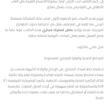
إلى كسر الأنابيب تحت الأرض. أيضاً، سقوط الأجسام الغريبة مثل ألعاب
الأطفال في المراحيض يحدث بشكل متكرر.
فهم هذه الأسباب هو الخطوة الأولى لتجنب تكرار المشكلة مستقبلاً.
الوعي بما نلقيه في المصارف يقلل من احتمالية حدوث الطوارئ
المزعجة. عندما يواجه
عامل تسليك مجاري
هذه الحالات، فإنه غالباً ما
ينصح العميل بتغيير بعض العادات اليومية لحماية منزله.
فني صحي بالكويت
المخاطر الصحية والبيئية للمجاري المسدودة
لا يقتصر خطر انسداد المجاري على الإزعاج والرائحة الكريهة فحسب، بل
يتعداه لمخاطر صحية جسيمة. المياه الراكدة والملوثة تعتبر بيئة مثالية
لتكاثر البكتيريا الضارة والفيروسات الخطيرة. بكتيريا الإشريكية القولونية (E.
coli) والسالمونيلا قد تنتشر بسهولة في أرجاء المنزل الملوث. ملامسة
هذه المياه أو استنشاق رذاذها قد يسبب نزلات معوية حادة وأمراض
جلدية.