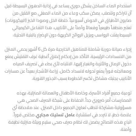
استخدام الماء الساخن بشكل دوري يساعد في إذابة الدهون البسيطة قبل
أن تتراكم وتتصلب. يمكن سكب وعاء من الماء المغلي مع القليل من
صابون الأطباق في الحوض أسبوعياً. خلطة الخل وصودا الخبز (البيكربونات)
تعتبر منظفاً طبيعياً وفعالاً وآمناً على الأنابيب. هذا التفاعل الكيميائي
البسيط يفتت الرواسب ويزيل الروائح الكريهة دون الإضرار بالبنية التحتية.
إجراء صيانة دورية شاملة للمناهيل الخارجية مرة كل 6 أشهر يحمي المنزل
من الانسدادات الرئيسية. التأكد من إحكام إغلاق أغطية غرف التفتيش يمنع
دخول الرمال والأتربة والغبار إليها. الانتباه لأي بطء في تصريف المياه
ومعالجته فوراً يمنع تحوله لانسداد كامل. زراعة الأشجار بعيداً عن مسارات
الأنابيب يجنبك مشاكل تكسر الخطوط بسبب الجذور القوية.
توعية جميع أفراد الأسرة، وخاصة الأطفال والعمالة المنزلية، بهذه
الممارسات أمر ضروري جداً. الحفاظ على شبكة الصرف الصحي هي
مسؤولية مشتركة تتطلب تعاون الجميع داخل المنزل. عند ملاحظة أي
علامة خطر، لا تتردد في استشارة
عامل تسليك مجاري
مختص فوراً.
اتباع هذه النصائح يضمن لك نظام صرف صحي سليم وبيئة منزلية نظيفة
وآمنة.