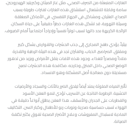
الغازات المنبعثة من الصرف الصحي، مثل غاز الميثان وكبريتيد الهيدروجين،
سامة وقابلة للاشتعال. استنشاق هذه الغازات لفترات طويلة يسبب
الصداع، الغثيان، ومشاكل في الجهاز التنفسي. في الأماكن المغلقة
وسيئة التهوية، قد تشكل هذه الغازات خطراً حقيقياً على حياة السكان.
الرائحة الكريهة بحد ذاتها تسبب توتراً نفسياً وإحراجاً اجتماعياً أمام الضيوف.
بيئياً، يؤدي طفح المجاري إلى جذب الحشرات والقوارض بشكل كبير
ومقلق. الصراصير، الذباب، والفئران تجد في هذه البيئة الرطبة والقذرة
ملاذاً ومصدراً للغذاء. وجود هذه الآفات ينقل الأمراض ويزيد من تدهور
الوضع الصحي داخل المنزل وخارجه. مكافحة هذه الحشرات تصبح
مستحيلة دون معالجة أصل المشكلة وهو الانسداد.
تأثير المياه الملوثة يمتد أيضاً ليلحق الضرر بالأثاث والسجاد والأرضيات
الخشبية. الرطوبة الناتجة عن التسريب تؤدي لنمو العفن الأسود
والفطريات على الجدران والأسقف. هذا العفن يطلق أبواغاً دقيقة في
الهواء تسبب حساسية صدرية ونوبات ربو للأطفال وكبار السن. التكاليف
المادية لاستبدال المفروشات وعلاج الأضرار الصحية تفوق بكثير تكلفة
الصيانة.