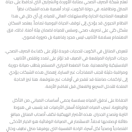
تعتبر شبكة الصرف الصحي بمثابة الأوردة والشرايين التي تحافظ على حياة
المنزل ونظافته. في دولة الكويت، تزداد أهمية هذه الشبكات نظراً
للطبيعة المناخية الحارة والاستهلاك العالي للمياه. إن أي خلل في هذا
النظام الحيوي قد يؤدي إلى توقف الحياة اليومية تماماً. يعتمد السكان
بشكل كلي على تصريف صحي وسلس للمياه لضمان بيئة آمنة. لذلك، فإن
الاهتمام بسلامة الأنابيب ليس مجرد رفاهية بل ضرورة قصوى.
تتعرض المنازل في الكويت لتحديات فريدة تؤثر على كفاءة الصرف الصحي.
درجات الحرارة المرتفعة في الصيف قد تؤثر على تمدد وتقلص الأنابيب
البلاستيكية والمعدنية. هذا الضغط الحراري المستمر يتطلب صيانة دورية
ومراقبة حثيثة لتجنب المفاجآت غير السارة. إهمال هذه الشبكات يؤدي
إلى تراكمات صامتة قد تنفجر في أوقات غير متوقعة. هنا تبرز الحاجة
الملحة للتدخل السريع والفعال قبل تفاقم الأزمة.
الحفاظ على تدفق المياه بسلاسة يحمي أساسات المباني من التآكل
والرطوبة. تسرب المياه الملوثة أسفل الأرضيات قد يتسبب في هبوط
التربة وتصدع الجدران. هذه الأضرار الهيكلية تكلف أصحاب المنازل مبالغ
طائلة لإصلاحها لاحقاً. الاستثمار في الصيانة الوقائية هو الخيار الأذكى
اقتصادياً وصحياً لكل أسرة. الراحة النفسية التي يوفرها منزل نظيف وخالٍ