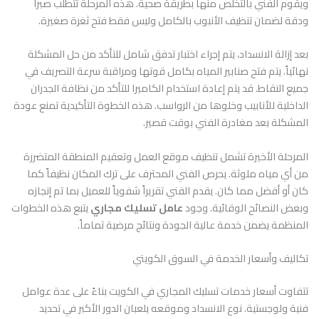
ويقوم الفني بالتخلص منها بطريقة صحية. هذه المرحلة تتطلب صبراً
ودقة لضمان تنظيف الأنبوب بالكامل وليس فقط فتح ثغرة صغيرة.
بعد إزالة الانسداد، يتم إجراء اختبار تدفق شامل للتأكد من حل المشكلة
نهائياً. يتم فتح صنابير المياه بكامل قوتها ومراقبة سرعة التصريف في
جميع النقاط. قد يتم إعادة استخدام الكاميرا للتأكد من نظافة الجدران
الداخلية للأنابيب وخلوها من الرواسب. هذه الخطوة التأكيدية تمنع عودة
المشكلة بعد مغادرة الفني بوقت قصير.
المرحلة الأخيرة تشمل تنظيف موقع العمل وتعقيم المنطقة المتضررة
من أي مياه ملوثة. يحرص الفني المحترف على ترك المكان نظيفاً كما
كان أو أفضل مما كان. يقدم الفني تقريراً شفوياً للعميل بما تم إنجازه
وبعض النصائح الوقائية. وجود
عامل تسليك مجاري
يتبع هذه الخطوات
المنظمة يضمن خدمة عالية الجودة ونتائج مرضية تماماً.
تكاليف وأسعار الخدمة في السوق الكويتي
تتفاوت أسعار خدمات تسليك المجاري في الكويت بناءً على عدة عوامل
فنية ولوجستية. نوع الانسداد وموقعه يلعبان الدور الأكبر في تحديد