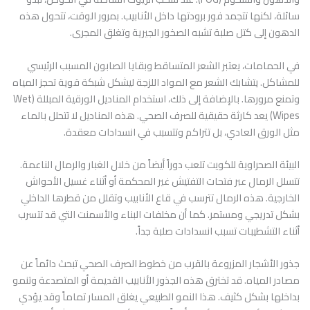
سائلة، لكنها تتجمد فور برودتها داخل الأنابيب. بمرور الوقت، تتحول هذه
الدهون إلى كتل صلبة تشبه الصخور الجيرية وتغلق المجرى.
في الحمامات، يعتبر الشعر المتساقط وبقايا الصابون المسبب الرئيسي
للمشاكل. يتشابك الشعر مع المواد اللزجة ليشكل شبكة قوية تحجز المياه
وتمنع مرورها. بالإضافة إلى ذلك، استخدام المناديل الورقية المبللة (Wet
Wipes) يعد كارثة حقيقية للصرف الصحي. هذه المناديل لا تتحلل بالماء
مثل الورق العادي، بل تتراكم وتتسبب في انسدادات معقدة.
البيئة الصحراوية للكويت تلعب دوراً أيضاً من خلال الغبار والرمال الناعمة.
تتسلل الرمال عبر فتحات التفتيش غير المحكمة أو أثناء غسيل الأحواش
الخارجية. هذه الرمال تترسب في قاع الأنابيب وتقلل من قطرها الداخلي
بشكل تدريجي ومستمر. كما أن مخلفات البناء والأسمنت التي قد تتسرب
أثناء التشطيبات تسبب انسدادات صلبة جداً.
جذور الأشجار المزروعة بالقرب من خطوط الصرف الصحي تبحث دائماً عن
مصادر المياه. قد تخترق هذه الجذور الأنابيب القديمة أو المتصدعة وتنمو
بداخلها بشكل كثيف. هذا النمو الطبيعي يغلق المسار تماماً وقد يؤدي