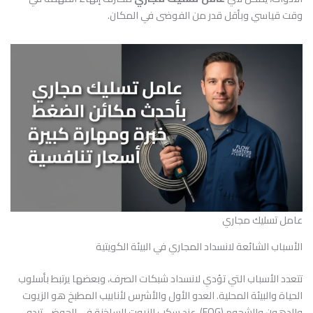
وقت قياسي وبأقل قدر من الفوضى في المكان.
عامل تسليك مجاري
الأسباب الشائعة لانسداد المجاري في البيئة الكويتية
تتعدد الأسباب التي تؤدي لانسداد شبكات الصرف، وبعضها يرتبط بأسلوب
الحياة والبيئة المحلية. العدو الأول والأشرس لأنابيب المطبخ هو الزيوت
والدهون والشحوم (FOG). عند سكب الزيوت الساخنة في الحوض، تبدو