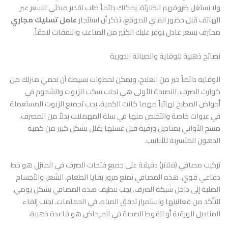
ولا تستغل ظروفهم الطارئة. يمكنك دائماً طلب تقدير مبدئي للسعر عبر
الهاتف قبل حضور الفني للموقع. تذكر أن استئجار
عامل تسليك مجاري
محترف بسعر عادل يوفر عليك الكثير من المتاعب والنفقات لاحقاً.
نصائح ذهبية للوقاية والصيانة الدورية
الوقاية دائماً خير من العلاج، ويمكن لخطوات بسيطة أن تحمي منزلك من
كوارث الصرف. النصيحة الأولى هي تجنب سكب الزيوت والشحوم في
أحواض المطبخ نهائياً مهما كانت الكمية. يجب تجميع الزيوت المستعملة
في عبوات خاصة والتخلص منها في سلة المهملات بدلاً من المصرف.
مسح الأواني بمناديل ورقية قبل غسلها يقلل بشكل كبير من كمية
الدهون المتسربة للأنابيب.
تركيب مصافي (فلاتر) دقيقة على جميع فتحات الصرف في المنزل هو خط
دفاعي قوي. هذه المصافي تمنع مرور بقايا الطعام، الشعر، والأجسام
الصلبة إلى داخل شبكة الصرف. يجب تنظيف هذه المصافي بشكل يومي
للتأكد من فعاليتها واستمرار تدفق المياه. في الحمامات، تجنب إلقاء
المناديل الورقية أو الفوط الصحية في المرحاض هو قاعدة ذهبية.