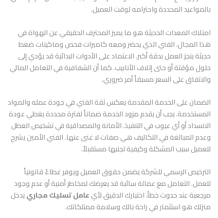
بالمواعيد المحددة واحترامه لوقت العميل.
امتلاك المعدات الحديثة هو ما يميز المحترف الحقيقي عن الهواة في
هذا المجال. الفني الذي يحضر ومعه كاميرات فحص وماكينات ضغط
حديثة ينجز العمل بدقة أكبر. الاعتماد على الأدوات البدائية قد يؤدي إلى
حلول مؤقتة أو حتى إتلاف الأنابيب. كما أن الشفافية في التعامل المالي
والاتفاق على السعر مسبقاً أمر ضروري.
الضمان على الخدمة المقدمة يعكس ثقة الفني في جودة عمله والمواد
المستخدمة. يجب أن يقدم مزود الخدمة ضماناً لفترة محددة يغطي عودة
الانسداد أو أي عيوب في التنفيذ. الأمانة والمصداقية في تشخيص العطل
وعدم المبالغة في التكاليف هي صفات لا غنى عنها. الفني الأمين يشرح
للعميل سبب المشكلة وكيفية تجنبها مستقبلاً.
الترخيص الرسمي للشركة يضمن حقوق العميل ويوفر غطاءً قانونياً
للعمل. التعامل مع عمالة سائبة قد يعرضك لمخاطر أمنية أو عدم وجود
مرجعية عند حدوث خطأ. اختيارك الدقيق لأي
عامل تسليك مجاري
يدخل
منزلك هو استثمار في راحة بالك وسلامة ممتلكاتك.