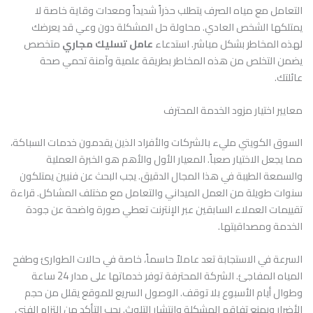
التعامل مع مياه الصرف يتطلب حذراً شديداً ومعدات وقاية خاصة لا
يمتلكها الشخص العادي. محاولة حل المشكلة دون وعي قد يعرضك
لهذه المخاطر بشكل مباشر. استدعاء
عامل تسليك مجاري
متخصص
يضمن التخلص من هذه المخاطر بطريقة علمية وآمنة تحمي صحة
عائلتك.
معايير اختيار مزود الخدمة المحترف
السوق الكويتي مليء بالشركات والأفراد الذين يقدمون خدمات السباكة،
مما يجعل الاختيار صعباً. المعيار الأول والأهم هو الخبرة العملية
والسمعة الطيبة في هذا المجال الدقيق. يجب البحث عن فنيين يمتلكون
سنوات طويلة من العمل الميداني والتعامل مع مختلف المشاكل. قراءة
تقييمات العملاء السابقين عبر الإنترنت تعطي صورة واضحة عن جودة
الخدمة ومصداقيتها.
السرعة في الاستجابة تعد عاملاً حاسماً، خاصة في حالات الطوارئ وطفح
المياه المفاجئ. الشركة المحترفة توفر خدماتها على مدار 24 ساعة
وطوال أيام الأسبوع بلا توقف. الوصول السريع للموقع يقلل من حجم
الأضرار ويمنع تفاقم المشكلة وانتشار التلوث. يجب التأكد من التزام الفني