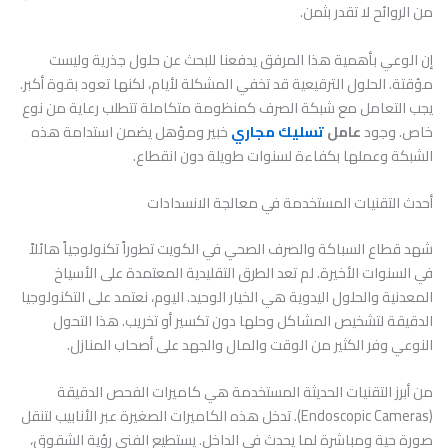
من الروائح لا تقدر بثمن.
إن الوعي بأهمية هذا المرفق يدفعنا للبحث عن حلول جذرية وليست
مؤقتة. الحلول الترقيعية قد تخفي المشكلة لأيام، لكنها تعود بقوة أكبر.
يجب التعامل مع شبكة الصرف كمنظومة متكاملة تتطلب رعاية من نوع
خاص. وجود
عامل
تسليك مجاري
خبير ومؤهل يضمن استدامة هذه
الشبكة وعملها بكفاءة لسنوات طويلة دون انقطاع.
أحدث التقنيات المستخدمة في معالجة الانسدادات
شهد قطاع السباكة والصرف الصحي في الكويت تطوراً تكنولوجياً هائلاً
في السنوات الأخيرة. لم تعد الطرق التقليدية المعتمدة على الأسياخ
المعدنية والحلول اليدوية هي الخيار الوحيد. اليوم، نعتمد على التكنولوجيا
الدقيقة لتشخيص المشاكل وحلها دون تكسير أو تخريب. هذا التحول
النوعي وفر الكثير من الوقت والمال والجهد على أصحاب المنازل.
من أبرز التقنيات الحديثة المستخدمة هي كاميرات الفحص الدقيقة
(Endoscopic Cameras). تدخل هذه الكاميرات الصغيرة عبر الأنابيب لتنقل
صورة حية ومباشرة لما يحدث في الداخل. يستطيع الفني رؤية الشقوق،