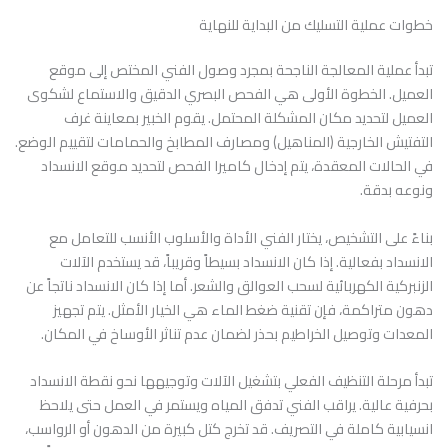
خطوات عملية التسليك من البداية للنهاية
تبدأ عملية المعالجة الناجحة بمجرد وصول الفني المختص إلى موقع
العميل. الخطوة الأولى هي الفحص البصري الدقيق والاستماع لشكوى
العميل لتحديد مكان المشكلة المحتمل. يقوم الخبير بمعاينة غرف
التفتيش الخارجية (المناهيل) ومصارف المطابخ والحمامات لتقييم الوضع.
في الحالات المعقدة، يتم إدخال كاميرا الفحص لتحديد موقع الانسداد
ونوعه بدقة.
بناءً على التشخيص، يختار الفني الأداة والأسلوب الأنسب للتعامل مع
الانسداد بفعالية. إذا كان الانسداد بسيطاً وقريباً، قد يستخدم الآلات
الزنبركية الكهربائية لسحب العوالق والشعر. أما إذا كان الانسداد ناتجاً عن
دهون متراكمة، فإن تقنية ضغط الماء هي الخيار الأمثل. يتم تجهيز
المعدات وتوصيل الخراطيم بحذر لضمان عدم تناثر الأوساخ في المكان.
تبدأ مرحلة التنظيف الفعلي بتشغيل الآلات وتوجيهها نحو نقطة الانسداد
بحرفية عالية. يراقب الفني تدفق المياه ويستمر في العمل حتى يلاحظ
انسيابية كاملة في التصريف. قد تخرج كتل كبيرة من الدهون أو الرواسب،