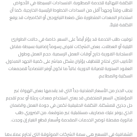
التكلفة النهائية للخدمة المطلوبة. الانسدادات البسيطة في الأحواض
تتطلب وقتاً وجهداً أقل من انسدادات الخطوط الرئيسية الخارجية. كما أن
استخدام المعدات المتطورة مثل ضغط النيتروجين أو الكاميرات قد يرفع
التكلفة قليلاً.
توقيت طلب الخدمة قد يؤثر أيضاً على السعر، خاصة في حالات الطوارئ
الليلية أو العطلات. بعض الشركات تفرض رسوماً إضافية بسيطة مقابل
الاستجابة الفورية خارج أوقات العمل الرسمية. حجم العمل وطول
الأنابيب التي تحتاج للتنظيف يؤثران بشكل مباشر على كمية الجهد المبذول.
العقود السنوية للصيانة الدورية غالباً ما تكون أوفر اقتصادياً للمجمعات
السكنية والمطاعم.
يجب الحذر من الأسعار المتدنية جداً التي قد يقدمها بعض الهواة غير
المؤهلين. السعر المنخفض قد يعني استخدام معدات رديئة أو عدم تقديم
حل جذري للمشكلة. التكلفة الحقيقية تكمن في جودة العمل والضمان
الذي يوفر عليك مصاريف مستقبلية غير متوقعة. من الضروري طلب
فاتورة مفصلة توضح الخدمات المقدمة وأسعار قطع الغيار إن وجدت.
الشفافية في التسعير هي سمة الشركات الموثوقة التي تحترم عملاءها