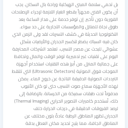
بل تحمي سلامة المبنى الهيكلية وراحة بال السكان. يجب
أن يكون الفني مجهزاً بقطع الغيار اللازمة لإجراء الإصلاحات
الفورية دون تأخير. إن توفر خدمة على مدار الساعة يعد
طوق نجاة للمنازل والمؤسسات التجارية على حد سواء.
التكنولوجيا الحديثة في كشف التسربات لقد ولى الزمن الذي
كان فيه السباك يضطر لتكسير الجدران والأرضيات بشكل
عشوائي للبحث عن مصدر التسرب. تعتمد الشركات المحترفة
اليوم على تقنيات غير تدميرية توفر الوقت والمال وتحافظ
على جمالية المنزل. من أبرز هذه التقنيات استخدام أجهزة
الموجات فوق الصوتية (Ultrasonic Detectors) التي تلتقط
الترددات الصوتية الدقيقة الناتجة عن خروج الماء. يمكن
لهذه الأجهزة سماع صوت التسرب حتى لو كان الأنبوب
مدفوناً تحت طبقات سميكة من الخرسانة. بالإضافة إلى
ذلك، تُستخدم كاميرات التصوير الحراري (Thermal Imaging)
لرصد الفروقات الدقيقة في درجات الحرارة خلف
الجدران.تظهر المناطق الرطبة عادةً بلون مختلف عن
المناطق الجافة، مما يتيح تحديد مكان العطل بدقة