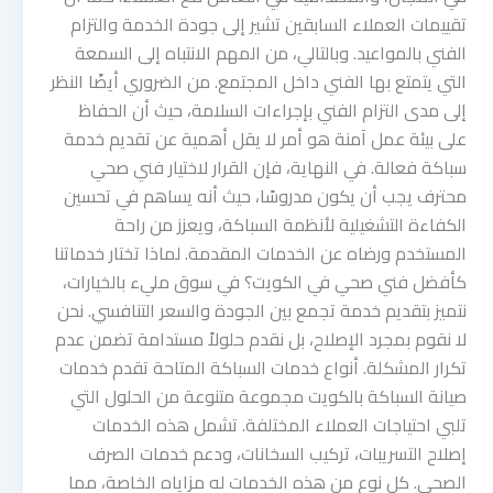
تقييمات العملاء السابقين تشير إلى جودة الخدمة والتزام
الفني بالمواعيد. وبالتالي، من المهم الانتباه إلى السمعة
التي يتمتع بها الفني داخل المجتمع. من الضروري أيضًا النظر
إلى مدى التزام الفني بإجراءات السلامة، حيث أن الحفاظ
على بيئة عمل آمنة هو أمر لا يقل أهمية عن تقديم خدمة
سباكة فعالة. في النهاية، فإن القرار لاختيار فني صحي
محترف يجب أن يكون مدروسًا، حيث أنه يساهم في تحسين
الكفاءة التشغيلية لأنظمة السباكة، ويعزز من راحة
المستخدم ورضاه عن الخدمات المقدمة. لماذا تختار خدماتنا
كأفضل فني صحي في الكويت؟ في سوق مليء بالخيارات،
نتميز بتقديم خدمة تجمع بين الجودة والسعر التنافسي. نحن
لا نقوم بمجرد الإصلاح، بل نقدم حلولاً مستدامة تضمن عدم
تكرار المشكلة. أنواع خدمات السباكة المتاحة تقدم خدمات
صيانة السباكة بالكويت مجموعة متنوعة من الحلول التي
تلبي احتياجات العملاء المختلفة. تشمل هذه الخدمات
إصلاح التسريبات، تركيب السخانات، ودعم خدمات الصرف
الصحي. كل نوع من هذه الخدمات له مزاياه الخاصة، مما