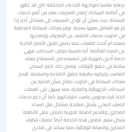
يجعله مناسبا لمواجهة التحديات المختلفة التي قد تظهر
في أنظمة السباكة. إصلاح التسريبات يعتبر من أهم خدمات
السباكة، حيث يمكن أن تؤدي التسريبات إلى مشاكل أكبر إذا
لم يتم التعامل معها بسرعة. توفر شركات السباكة المحترفة
في الكويت خدمات الكشف عن التسريبات وإصلاحها
باستخدام أحدث التقنيات، مما يضمن تقليل الأضرار الناتجة
عن المياه الفائضة. أما بالنسبة لتركيب السخانات، فهي
خدمة أخرى ضرورية تتيح للمستخدمين الاستمتاع بمياه
ساخنة في جميع الأوقات. يتضمن ذلك اختيار السخان
المناسب وتركيبه بطريقة تحقق الكفاءة والسلامة. تقدم
شركات السباكة في الكويت نصائح بشأن الاختيار بين
السخانات الكهربائية والغازية، مما يسهل على العملاء
اتخاذ قرار مدروس يناسب احتياجاتهم. كما أن دعم خدمات
الصرف الصحي يشمل معالجة مشاكل مثل انسداد
المجاري، وتقديم الصيانة الدورية لضمان عمل الأنظمة
بشكل سليم. تتضمن هذه الخدمة أيضاً عمليات تنظيف
المجاري والصيانة الوقائية، مما يساعد في تفادي