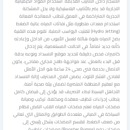
الأشجار داخل الأنابيب القديمة. استخدام المواد الكيميائية
التجارية قد يضر بالأنابيب البلاستيكية ولا يحل المشكلة
الجذرية المتراكمة في العمق.تتطلب المعالجة الفعالة
استخدام معدات متطورة مثل نفاثات المياه عالية الضغط
(Hydro Jetting) لتفتيت الرواسب الصلبة. تقوم هذه التقنية
بضخ المياه بقوة هائلة لغسل الأنبوب من الداخل وإعادته
كأنه جديد تماماً. في الحالات المستعصية، يتم إدخال
كاميرات فحص دقيقة لتحديد موقع الانسداد ونوعه بدقة
قبل البدء بالعمل. عند مواجهة طفح مجاري مفاجئ، يكون
الاتصال بخدمة فني صحي 24 ساعة هو الحل الأمثل
لتفادي انتشار التلوث. يضمن الفني المحترف إزالة الانسداد
مع تعقيم المنطقة المتضررة لضمان بيئة صحية آمنة.
التجاهل البسيط لبطء التصريف قد يؤدي إلى فيضان كامل
يتطلب إجراءات تنظيف معقدة ومكلفة. تركيب وصيانة
مضخات المياه تعتبر مضخات المياه القلب النابض لنظام
السباكة في المباني متعددة الطوابق والمنازل التي تعاني
من ضعف الضغط. تنقسم المضخات بشكل رئيسي إلى
مضخات دفع (Booster Pumps) ومضخات غاطسة