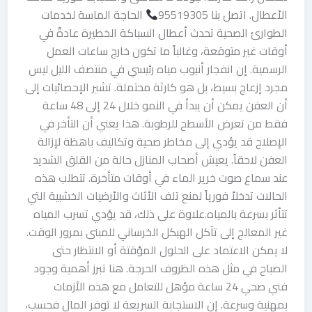
الأعطال. اتصل بنا 95519305
الحاجة الماسة لخدمات
الطوارئ الصحية تحدث أعطال السباكة الخطيرة عادةً في
أوقات غير متوقعة، وغالباً ما تكون خارج ساعات العمل
الرسمية. إن انفجار أنبوب مياه رئيسي في منتصف الليل ليس
مجرد إزعاج بسيط، بل هو كارثة محتملة. تشير الإحصائيات إلى
أن العفن يمكن أن يبدأ في النمو خلال 24 إلى 48 ساعة
فقط من تعرض الأسطح للرطوبة. هذا يعني أن التأخر في
الإصلاح قد يؤدي إلى مخاطر صحية وتكاليف باهظة لإزالة
العفن لاحقاً. يعيش أصحاب المنازل حالة من القلق الشديد
عند سماع صوت خرير الماء في أوقات متأخرة. تتطلب هذه
الحالات تدخلاً فورياً لمنع تلف الأثاث والأرضيات الخشبية التي
تتأثر بسرعة بالمياه.علاوة على ذلك، قد يؤدي تسرب المياه
غير المعالج إلى تآكل الهيكل الخرساني للمبنى بمرور الوقت.
لا يمكن الاعتماد على الحلول المؤقتة أو الانتظار حتى
الصباح في مثل هذه الظروف الحرجة. هنا تبرز أهمية وجود
فني صحي 24 ساعة مؤهل للتعامل مع هذه الأزمات
بمهنية وسرعة. إن الاستجابة السريعة لا توفر المال فحسب،