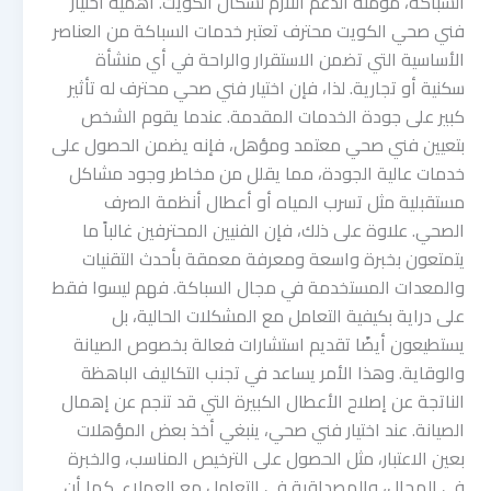
السباكة، مؤمنةً الدعم اللازم لسكان الكويت. أهمية اختيار
فني صحي الكويت محترف تعتبر خدمات السباكة من العناصر
الأساسية التي تضمن الاستقرار والراحة في أي منشأة
سكنية أو تجارية. لذا، فإن اختيار فني صحي محترف له تأثير
كبير على جودة الخدمات المقدمة. عندما يقوم الشخص
بتعيين فني صحي معتمد ومؤهل، فإنه يضمن الحصول على
خدمات عالية الجودة، مما يقلل من مخاطر وجود مشاكل
مستقبلية مثل تسرب المياه أو أعطال أنظمة الصرف
الصحي. علاوة على ذلك، فإن الفنيين المحترفين غالباً ما
يتمتعون بخبرة واسعة ومعرفة معمقة بأحدث التقنيات
والمعدات المستخدمة في مجال السباكة. فهم ليسوا فقط
على دراية بكيفية التعامل مع المشكلات الحالية، بل
يستطيعون أيضًا تقديم استشارات فعالة بخصوص الصيانة
والوقاية. وهذا الأمر يساعد في تجنب التكاليف الباهظة
الناتجة عن إصلاح الأعطال الكبيرة التي قد تنجم عن إهمال
الصيانة. عند اختيار فني صحي، ينبغي أخذ بعض المؤهلات
بعين الاعتبار، مثل الحصول على الترخيص المناسب، والخبرة
في المجال، والمصداقية في التعامل مع العملاء. كما أن