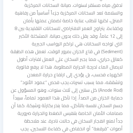
تدفق مياه مستقر لسنوات. صيانة السخانات المركزية
والسلامة تعد السخانات المركزية جزءاً أساسياً من رفاهية
المنزل، لكنها تتطلب عناية خاصة لضمان عملها بأمان
وكفاءة. يتراوح العمر الافتراضي للسخانات التقليدية بين 8
إلى 12 عاماً، وقد يقل ذلك بدون صيانة. المشكلة الأكبر
التي تواجه السخانات هي تراكم الرواسب الجيرية
(Sediment) في قاع الخزان بمرور الوقت. تعمل هذه الطبقة
كعازل حراري، مما يجبر السخان على العمل لفترات أطول
لايصال الماء لدرجة الحرارة المطلوبة. هذا لا يرفع فاتورة
الكهرباء فحسب، بل يؤدي إلى ارتفاع حرارة المعدن
وتشققه، مما يسبب تسربات.يجب فحص “عمود الأنود”
(Anode Rod) كل سنتين إلى ثلاث سنوات، وهو المسؤول عن
حماية الخزان من الصدأ. إذا تآكل هذا العمود تماماً، سيبدأ
جسم السخان نفسه بالتآكل، مما ينذر بكارثة وشيكة. كما أن
صمامات الأمان الخاصة بتنفيس الضغط والحرارة ضرورية
جداً لمنع انفجار السخان في حالات نادرة. عند ملاحظة
أصوات “قرقعة” أو انخفاض في كفاءة التسخين، يجب