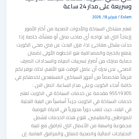
وسريعة على مدار 24 ساعة
Eslam
/
فبراير 18, 2026
تعتبر مشاكل السباكة والأدوات الصحية من أكثر الأمور
إزعاجاً التي قد تواجه أي صاحب منزل أو منشأة، خاصة إذا
حدثت بشكل مفاجئ. لذا، فإن البحث عن فني صحي الكويت
يتمتع بالخبرة والمصداقية هو الخطوة الأولى لضمان
حماية منزلك من أضرار تسريبات المياه وانسدادات الصرف
الصحي. نحن ندرك أن عامل الوقت هو الأهم، لذلك نوفر لكم
فريقاً متخصصاً من أمهر السباكين المستعدين لخدمتكم في
كافة أنحاء الكويت وعلى مدار الساعة. اتصل الان :
95519305 مقدمة عن خدمات السباكة في الكويت تعتبر
خدمات السباكة في الكويت جزءاً أساسياً من البنية التحتية
في البلاد، حيث تلعب دوراً محورياً في الحياة اليومية
للمواطنين والمقيمين. تتنوع هذه الخدمات لتشمل
مجموعة واسعة من الأعمال التي تترافق مع تلبية
الاحتياجات المائية والصحية للمنازل والمرافق العامة. إن