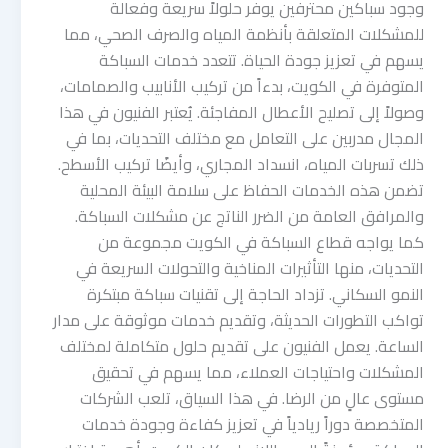
وجود سباكين محترفين يوفر حلولاً سريعة وفعالة
للمشكلات المتعلقة بأنظمة المياه والصرف الصحي، مما
يسهم في تعزيز جودة الحياة. تتعدد خدمات السباكة
المتوفرة في الكويت، بدءاً من تركيب الأنابيب والصمامات،
وصولاً إلى تصليح الأعطال المفاجئة. يُعتبر الفنيون في هذا
المجال مدربين على التعامل مع مختلف التحديات، بما في
ذلك تسربات المياه، انسداد المجاري، وأيضًا تركيب الأسطح.
تضمن هذه الخدمات الحفاظ على سلامة البيئة المحلية
والمرافق العامة من الضرر الناتج عن مشكلات السباكة.
كما يواجه قطاع السباكة في الكويت مجموعة من
التحديات، منها التأثيرات المناخية والتحولات السريعة في
النمو السكاني. تزداد الحاجة إلى تقنيات سباكة مبتكرة
تواكب التطورات الحديثة، وتقديم خدمات موثوقة على مدار
الساعة. يعمل الفنيون على تقديم حلول متكاملة لمختلف
المشكلات واحتياجات العملاء، مما يسهم في تحقيق
مستوى عالٍ من الرضا. في هذا السياق، تلعب الشركات
المتخصصة دوراً ريادياً في تعزيز كفاءة وجودة خدمات