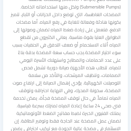
(Submersible Pumps) ولكل منها استخداماته الخاصة.
المضخات الغاطسة، التي توضع داخل الخزانات أو الآبار، تتميز
بكونها هادئة وفعالة للغاية في رفع المياه. أما مضخات
الدفع، فتعمل على زيادة ضغط المياه لضمان وصولها إلى
الطوابق العليا بقوة مناسبة. يعاني الكثيرون من تقطع
المياه أثناء الاستحمام أو ضعف التدفق في الحنفيات بسبب
سوء اختيار المضخة.يجب حساب سعة المضخة بدقة بناءً
على عدد الحمامات والمطابخ واستهلاك الأسرة اليومي
للمياه. تتطلب هذه الأجهزة صيانة دورية تشمل فحص
الصمامات، وتنظيف المرشحات، والتأكد من سلامة
التوصيلات الكهربائية. يؤدي إهمال الصيانة إلى ارتفاع صوت
المضخة، سخونة المحرك، وفي النهاية احتراقه وتوقف
المياه تماماً. في حال توقف المضخة فجأة، يمكن لخدمة
فني صحي 24 ساعة إعادة المياه لمنزلك بسرعة قياسية.
يمتلك الفنيون الخبرة لضبط مفاتيح الضغط الأوتوماتيكية
لضمان عمل المضخة عند الحاجة فقط وتوفير الطاقة. إن
الاستثمار في مضخة عالية الجودة مع تركيب احترافي يضمن