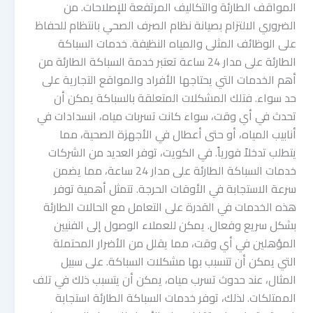
المواقف الطارئة والتكاليف المرتفعة للإصلاحات. من
الضروري الالتزام بصيانة نظام الصرف الصحي بانتظام للحفاظ
على الوظائف المثلى والمياه النظيفة. خدمات السباكة
الطارئة على مدار 24 ساعة تعتبر خدمة السباكة الطارئة من
أهم الخدمات التي يحتاجها الأفراد والمواقع التجارية على
حد سواء. فتلك المشكلات المتعلقة بالسباكة يمكن أن
تحدث في أي وقت، سواء كانت تسربات مياه، انسدادات في
أنابيب المياه، أو حتى أعطال في الأجهزة الصحية، مما
يتطلب تدخلاً فورياً. في الكويت، توفر العديد من الشركات
خدمات السباكة الطارئة على مدار 24 ساعة، مما يضمن
سرعة الاستجابة في الأوقات الحرجة. تتمثل أهمية توفر
هذه الخدمات في القدرة على التعامل مع الحالات الطارئة
بشكل سريع وفعال. يمكن للعملاء الوصول إلى الفنيين
المؤهلين في أي وقت، مما يقلل من الأضرار المحتملة
التي يمكن أن تتسبب بها مشكلات السباكة. على سبيل
المثال، عند حدوث تسرب مياه، يمكن أن يتسبب ذلك في تلف
الممتلكات. لذلك، توفر خدمات السباكة الطارئة استجابة