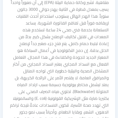
متناهية. تشير وكالة حماية البيئة (EPA) إلى أن صنبوراً واحداً
يسرب بمعدل قطرة في الثانية يهدر حوالي 3000 جالون
سنوياً. هذا الهدر الهائل يستوجب استخدام أحدث التقنيات
لإيقافه فوراً قبل تفاقم الفاتورة الشهرية. يساعد
الاستعانة بخدمة فني صحي 24 ساعة تستخدم هذه
المعدات في تقليل تكاليف الإصلاح بشكل كبير. بدلاً من
إعادة تبليط حمام كامل، يتم فتح جزء صغير جداً لإصلاح
الخلل بدقة. إن دمج التكنولوجيا في أعمال السباكة هو
المعيار الجديد للجودة والكفاءة في هذا المجال. التعامل
الفعال مع انسداد المجاري يعتبر انسداد المجاري من أكثر
المشاكل الصحية والبيئية خطورة التي تواجه المنازل
والمرافق العامة. لا يقتصر الأمر على الرائحة الكريهة، بل
يمتد ليشمل مخاطر بيولوجية جسيمة بسبب ارتداد المياه
الملوثة (Blackwater). تحتوي مياه الصرف الصحي على
بكتيريا ضارة مثل الإشريكية القولونية (E. coli) والسالمونيلا
التي تهدد صحة الأسرة. تتكون الانسدادات عادةً نتيجة تراكم
الدهون، الشعر، وبقايا الطعام، وأحياناً بسبب نمو جذور