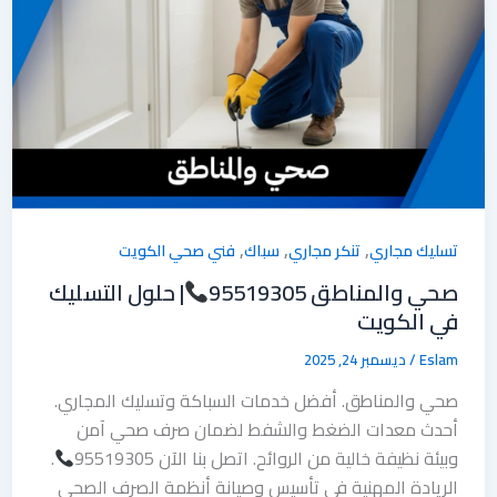
,
,
,
تسليك مجاري
تنكر مجاري
سباك
فني صحي الكويت
صحي والمناطق 95519305
| حلول التسليك
في الكويت
Eslam
/
ديسمبر 24, 2025
صحي والمناطق. أفضل خدمات السباكة وتسليك المجاري.
أحدث معدات الضغط والشفط لضمان صرف صحي آمن
وبيئة نظيفة خالية من الروائح. اتصل بنا الآن 95519305
.
الريادة المهنية في تأسيس وصيانة أنظمة الصرف الصحي