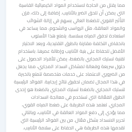
مما يقلل من الحاجة لاستخدام المواد الكيميائية القاسية
التي يمكن أن تلحق الضرر بالأنابيب. إضافة إلى ذلك، فإن
التأثير الفوري للضغط العالي يسهم في إزالة الشوائب
والمواد العالقة، مثل الرواسب والشحوم، مما يساعد في
استعادة تدفق المياه بسلاسة. يتمتع هذا الأسلوب
بانخفاض التكلفة مقارنة بالطرق التقليدية، ويعد الاختيار
الأفضل للحفاظ على بنية الأنابيب وإطالة عمرها. باستخدام
تقنية تسليك المجاري بالضغط، يمكن للأفراد الحصول على
حلول سريعة وفعالة لمشاكل انسداد المجاري، مما يجعل
من الضروري الاعتماد على خدمات متخصصة تتمتع بالخبرة
في هذا المجال لضمان تحقيق نتائج إيجابية. الفوائد الرئيسية
لتسليك المجاري بالضغط تسليك المجاري بالضغط هو إحدى
الطرق الفعّالة التي تستخدم في معالجة انسدادات
المجاري. تعتمد هذه الطريقة على ضغط المياه القوي،
مما يؤدي إلى دفع المواد العالقة في الأنابيب، وبالتالي
تحرير الانسداد بشكل فعّال. من بين الفوائد الرئيسية التي
تقدمها هذه الطريقة هي الحفاظ على سلامة الأنابيب.