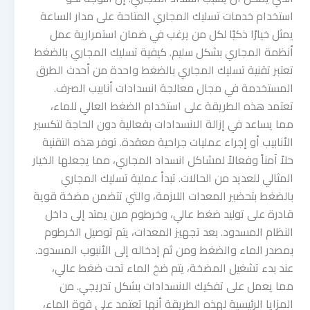
استخدام خدمات تسليك المجاري المتاحة على مدار الساعة
يمثل خيارًا ذكيًا لكل من يرغب في ضمان استمرارية عمل
أنظمة المجاري بشكل سليم. كيفية تسليك المجاري بالضغط
تعتبر تقنية تسليك المجاري بالضغط واحدة من أحدث الطرق
المستخدمة في مجال معالجة انسدادات أنابيب الصرف.
تعتمد هذه الطريقة على استخدام الضغط العالي للماء،
مما يساعد في إزالة الانسدادات بفعالية دون الحاجة لتكسير
الأنابيب أو إجراء عمليات جراحية معقدة. توفر هذه التقنية
حلاً آمناً وفعالاً لمشاكل انسداد المجاري، مما يجعلها الخيار
المثالي للعديد من الحالات. تبدأ عملية تسليك المجاري
بالضغط بتحضير المعدات اللازمة، والتي تتضمن مضخة قوية
قادرة على توليد ضغط عالي، وخرطوم مرن يمتد إلى داخل
النظام المسدود. بعد تجهيز المعدات، يتم توصيل الخرطوم
بمصدر الماء والضغط ومن ثم إدخاله إلى الأنبوب المسدود.
عند بدء تشغيل المضخة، يتم ضخ الماء تحت ضغط عالي،
مما يعمل على تفكيك الانسدادات بشكل تدريجي. من
المزايا الرئيسية لهذه الطريقة أنها تعتمد على قوة الماء،