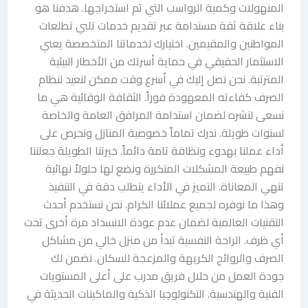
المنهولات وكمية الرواسب التي تم استخراجها. هدفنا هو
بناء علاقة ثقة مستدامة عبر تقديم خدمات تلبي تطلعات
المواطنين والمقيمين. اختيارك لخدماتنا المتخصصة يعني
الاستثمار الحقيقي في حماية أسرتك من الأخطار البيئية
المترتبة. نحن نصل إليك في أسرع وقت ممكن لنعيد لنظام
الصرف كفاءته المعهودة فوراً. الثقافة الوقائية هي ما
نسعى لنشره لضمان استدامة المرافق العامة والخاصة
لسنوات طويلة. ندرك تماماً خصوصية المنازل ونحرص على
أداء عملنا بهدوء ونظافة تامة دائماً. خبرتنا الطويلة جعلتنا
نفهم طبيعة المشكلات المتكررة ونضع لها حلولاً نهائية
تنهي المعاناة. التميز في الأداء يتطلب دقة في التنفيذ
وهذا ما نوفره لجميع عملائنا الكرام. نحن نستخدم أحدث
التقنيات العالمية لضمان عدم عودة الانسداد مرة أخرى تحت
أي ظرف. الراحة النفسية تبدأ من منزل خالي من مشاكل
الصرف والروائح الكريهة والمزعجة للسكان. نضمن لك
جودة العمل من خلال فريق مدرب على أعلى المستويات
الفنية والهندسية. التكنولوجيا الذكية والماكينات الحديثة في