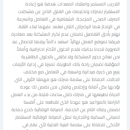
التدريب المستمر وامتلاك المعدات. هدفنا هو إعادة
الاستقرار لمنزلك وتخليصك من القلق الناتج عن مشكلات
الصرف الصحي المزعجة. الشفافية في التعامل والسرعة
في الإنجاز هما الركيزتان اللتان نعتمد عليهما لبناء الثقة.
نهتم بأدق التفاصيل لضمان عدم تكرار المشكلة بعد مغادرة
فريقنا لموقع العمل نهائياً. استعد دائماً برقمنا للاتصال عند
الضرورة لتجدنا بجانبك نقدم الحلول الأكثر احترافية وأماناً.
نحن نعالج جذور المشكلة ولا نكتفي بالحلول الظاهرية
المؤقتة لضمان راحة بالك الطويلة. تميزنا في إدارة الأزمات
ينبع من خبرة ميدانية واسعة في التعامل مع مختلف
الحالات. الحفاظ على سلامة منزلك هو مهمتنا الأولى التي
نؤديها بكل أمانة وإخلاص وتفان. نحن نضمن لك عودة
الحياة لطبيعتها في منزلك خلال ساعات قليلة من بدء العمل.
التزامنا بالمواعيد هو عهدنا الذي نقطعه على أنفسنا
لضمان رضاك التام عن الخدمة. الصيانة الوقائية كدرع حماية
للمباني السكنية والتجارية تمثل الصيانة الوقائية الاستثمار
الأذكى للحفاظ على سلامة البنية التحتية لأي عقار في