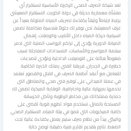
تعد شبكة الصرف الصحي الركيزة الأساسية لاستقرار أي
منشأة معمارية حديثة في دولة الكويت. الاستقرار المعيشي
يرتبط ارتباطاً وثيقاً بكفاءة تصريف المياه الملوثة بعيداً عن
غرف المعيشة. نحن نوفر لك حلولاً هندسية متكاملة تضمن
انسيابية حركة المياه داخل الأنابيب والوصلات. إهمال
الصيانة الدورية يؤدي إلى تراكم الرواسب الصلبة التي تدمر
سلامة المواسير والأساسات. الانسدادات المفاجئة تسبب
ضغوطاً هائلة على التوصيلات الداخلية وتؤدي لتصدعات
خطيرة في الجدران. فريقنا الفني يمتلك الخبرة الكافية
للتعامل مع أعقد أنظمة الصرف في الفلل والقصور. نعتمد
في عملنا الميداني على توفير فني صحي والمناطق التي
نخدمها بمهارة عالية واحترافية. الوقاية المبكرة تضمن لك
حماية ممتلكاتك من مخاطر الرطوبة وتآكل الخرسانة
المسلحة بالمنزل. نستخدم مواد تطهير قوية تقضي على
كافة الميكروبات التي تنمو في بيئة المياه. الاستقرار الصحي
والبيئي يبدأ من نظام صرف سليم يعمل بكفاءة عالية تحت
الضغط. نلتزم بتقديم تقارير فنية دقيقة توضح حالة