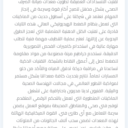
تفتيت الانسدادات العميقة تطورت معدات صيانة الصرف
الصحي بشكل مذهل لتصبح أكثر قوة وسرعة في إنجاز
المهام. نعتمد في شركتنا على أسطول حديث من الماكينات
التي تعمل بنظام الضغط الهيدروليكي العالي. هذه الآليات
قادرة على تفتيت الكتل الدهنية المتصلبة التي تعجز الطرق
اليدوية عن إزالتها. تعتبر عملية التنظيف مهمة فنية تتطلب
مهارة عالية في استخدام كاميرات الفحص التصويرية
الدقيقة. نستخدم خراطيم مرنة مصنوعة من مواد مقاومة
للضغط تصل إلى أعمق النقاط بالشبكة. التقنيات الذكية
تساعدنا في مراقبة حركة تدفق المياه والتأكد من خلو
المسارات تماماً. نلتزم بتحديث كافة معداتنا بشكل مستمر
لمواكبة التطور العالمي في مجالات الهندسة الصحية
والبيئية. الفنيون لدينا مدربون باحترافية على تشغيل
الماكينات المتطورة التي تعمل بالتحكم الرقمي المتقدم.
توفير فني صحي والمناطق المحيطة بموقع العمل يضمن
سرعة التعامل مع أي طارئ فني. القوة الميكانيكية الهائلة
لهذه المعدات تضمن سحب آلاف الجالونات من الملوثات
في وقت قياسي. نحن نحرص على صيانة جميع أجهزتنا بشكل