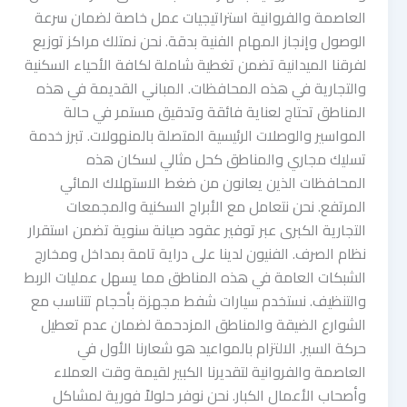
العاصمة والفروانية استراتيجيات عمل خاصة لضمان سرعة
الوصول وإنجاز المهام الفنية بدقة. نحن نمتلك مراكز توزيع
لفرقنا الميدانية تضمن تغطية شاملة لكافة الأحياء السكنية
والتجارية في هذه المحافظات. المباني القديمة في هذه
المناطق تحتاج لعناية فائقة وتدقيق مستمر في حالة
المواسير والوصلات الرئيسية المتصلة بالمنهولات. تبرز خدمة
تسليك مجاري والمناطق كحل مثالي لسكان هذه
المحافظات الذين يعانون من ضغط الاستهلاك المائي
المرتفع. نحن نتعامل مع الأبراج السكنية والمجمعات
التجارية الكبرى عبر توفير عقود صيانة سنوية تضمن استقرار
نظام الصرف. الفنيون لدينا على دراية تامة بمداخل ومخارج
الشبكات العامة في هذه المناطق مما يسهل عمليات الربط
والتنظيف. نستخدم سيارات شفط مجهزة بأحجام تتناسب مع
الشوارع الضيقة والمناطق المزدحمة لضمان عدم تعطيل
حركة السير. الالتزام بالمواعيد هو شعارنا الأول في
العاصمة والفروانية لتقديرنا الكبير لقيمة وقت العملاء
وأصحاب الأعمال الكبار. نحن نوفر حلولاً فورية لمشاكل