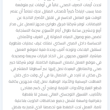
تحدث أزمات الصرف الصحي غالباً في أوقات غير متوقعة
مما يسبب ارتباكاً كبيراً لأصحاب المنازل. ندرك تماماً أن عنصر
الوقت هو العامل الحاسم في تقليل الأضرار الناتجة عن
الفيضانات. توفر شركتنا فريق طوارئ مجهز للعمل على مدار
أربع وعشرين ساعة طوال أيام الأسبوع. سرعة الاستجابة
تضمن منع وصول المياه الملوثة إلى الغرف والأماكن
الحساسة داخل المبنى السكني. نمتلك غرف عمليات متطورة
تستقبل البلاغات وتوجه أقرب وحدة فنية لموقع العميل
مباشرة. الفنيون مدربون على اتخاذ قرارات سريعة وصحيحة
في موقع العمل لضمان السيطرة الكاملة. توفر شركتنا خبير
صحي والمناطق البعيدة نصل إليها عبر أسطولنا المنتشر في
كل مكان. لا تتردد في الاتصال بنا في أي وقت حتى خلال
العطلات الرسمية والأعياد الوطنية. نصل إليك مجهزين بكافة
قطع الغيار والأدوات اللازمة لإصلاح أي كسر مفاجئ
بالأنابيب. التنسيق اللوجستي العالي يسمح لنا بتغطية
جغرافية واسعة تشمل جميع محافظات الكويت بفاعلية
تامة. العمل تحت الضغط هو تخصصنا الذي نتميز به بفضل