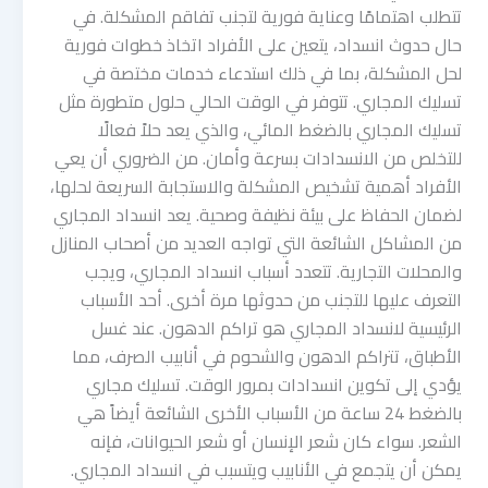
تتطلب اهتمامًا وعناية فورية لتجنب تفاقم المشكلة. في
حال حدوث انسداد، يتعين على الأفراد اتخاذ خطوات فورية
لحل المشكلة، بما في ذلك استدعاء خدمات مختصة في
تسليك المجاري. تتوفر في الوقت الحالي حلول متطورة مثل
تسليك المجاري بالضغط المائي، والذي يعد حلاً فعالًا
للتخلص من الانسدادات بسرعة وأمان. من الضروري أن يعي
الأفراد أهمية تشخيص المشكلة والاستجابة السريعة لحلها،
لضمان الحفاظ على بيئة نظيفة وصحية. يعد انسداد المجاري
من المشاكل الشائعة التي تواجه العديد من أصحاب المنازل
والمحلات التجارية. تتعدد أسباب انسداد المجاري، ويجب
التعرف عليها للتجنب من حدوثها مرة أخرى. أحد الأسباب
الرئيسية لانسداد المجاري هو تراكم الدهون. عند غسل
الأطباق، تتراكم الدهون والشحوم في أنابيب الصرف، مما
يؤدي إلى تكوين انسدادات بمرور الوقت. تسليك مجاري
بالضغط 24 ساعة من الأسباب الأخرى الشائعة أيضاً هي
الشعر. سواء كان شعر الإنسان أو شعر الحيوانات، فإنه
يمكن أن يتجمع في الأنابيب ويتسبب في انسداد المجاري.