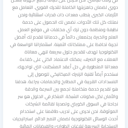
دوري لضمان جاهزيتها الكاملة للتحرك الفوري. التعامل مع
الأزمات الكبرى يتطلب معدات ذات قدرات استثنائية ونحن
نمتلك كل تلك الأدوات. نضمن لك الحصول على خدمة
نظيفة ومنظمة دون ترك أي مخلفات في موقع العمل.
العلم والخبرة يجتمعان دائماً في خدماتنا لنقدم لك أفضل
تجربة تحافظ على ممتلكاتك الثمينة. استثماراتنا الواسعة في
التكنولوجيا تهدف لتقديم حلول سريعة تنهي معاناة
العملاء مع الصرف. يمكنك الاعتماد الكلي على كفاءة
معداتنا المتطورة في حل أعقد المشكلات التي تواجهك.
نستخدم أيضاً تقنية الزنبرك الميكانيكي للوصول إلى
الانسدادات القريبة في المطابخ والحمامات ببراعة. هدفنا
هو تقديم خدمة متكاملة تجمع بين السرعة والدقة
والأمان لكل مكونات الشبكة. الابتكار في الحلول هو سر
نجاحنا في السوق الكويتي وتصدرنا لقائمة الشركات
الموثوقة. نحن نحرص على تدريب طاقمنا على استخدام
أحدث الوسائل التكنولوجية لضمان التميز الدائم. استراتيجيات
الاستجابة السريعة لبلاغات الطوارئ والفيضانات المائية