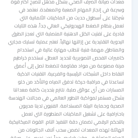
معدات صيانة الصرف الصحي بشكل مذهل لتصبح أكثر قوة
وسرعة في إنجاز المهام الصعبة والمعقدة. نعتمد في
شركتنا على أسطول حديث من الماكينات الألمانية التي
تعمل بنظام الضغط الهيدروليكي العالي جداً. هذه الآليات
قادرة على تفتيت الكتل الدهنية المتصلبة التي تعجز الطرق
اليدوية التقليدية عن إزالتها نهائياً. تعتبر عملية تسليك مجاري
والمناطق مهمة فنية تتطلب مهارة عالية في استخدام
كاميرات الفحص التصويرية لتحديد العطل. نستخدم خراطيم
مرنة مصنوعة من مواد مقاومة للضغط تصل إلى أعمق
النقاط داخل الشبكات الرئيسية والفرعية. التقنيات الذكية
تساعدنا في مراقبة حركة تدفق المياه والتأكد من خلو
المسارات من أي عوائق صلبة. نلتزم بتحديث كافة معداتنا
بشكل مستمر لمواكبة التطور العالمي في مجالات الهندسة
الصحية وحماية البيئة المستدامة. الفنيون لدينا مدربون
باحترافية على تشغيل الماكينات المتطورة التي تعمل
بالتحكم الرقمي لضمان دقة التنفيذ التام. القوة الميكانيكية
الهائلة لهذه المعدات تضمن سحب آلاف الجالونات من
المياه الملوثة في وقت قياسي جداً. نحن نحرص على صيانة