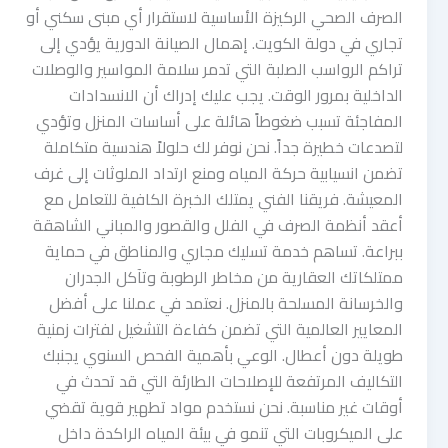
الصرف الصحي الركيزة الأساسية لاستقرار أي مبنى سكني أو
تجاري في دولة الكويت. إهمال الصيانة الدورية يؤدي إلى
تراكم الرواسب الصلبة التي تدمر سلامة المواسير والوصلات
الداخلية بمرور الوقت. يجب عليك إدراك أن الانسدادات
المفاجئة تسبب ضغوطاً هائلة على أساسات المنزل وتؤدي
لتصدعات خطيرة جداً. نحن نوفر لك حلولاً هندسية متكاملة
تضمن انسيابية حركة المياه ومنع ارتداد الملوثات إلى غرف
المعيشة. فريقنا الفني يمتلك الخبرة الكافية للتعامل مع
أعقد أنظمة الصرف في الفلل والقصور والمباني الشاهقة
ببراعة. تساهم خدمة تسليك مجاري والمناطق في حماية
ممتلكاتك العقارية من مخاطر الرطوبة وتآكل الجدران
والخرسانة المسلحة بالمنزل. نعتمد في عملنا على أفضل
المعايير العالمية التي تضمن كفاءة التشغيل لفترات زمنية
طويلة دون أعطال. الوعي بأهمية الفحص السنوي يجنبك
التكاليف المرتفعة للإصلاحات الطارئة التي قد تحدث في
أوقات غير مناسبة. نحن نستخدم مواد تطهير قوية تقضي
على الميكروبات التي تنمو في بيئة المياه الراكدة داخل