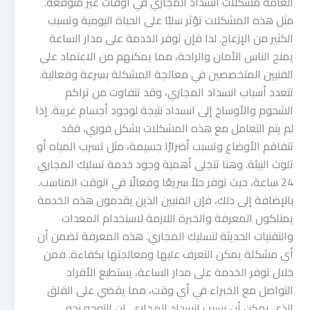
العامة مشكلات انسداد المجاري في أوقات غير متوقعة.
مثل هذه المشكلات تؤثر سلبًا على الحياة اليومية وتسبب
الكثير من الإزعاج. لذا فإن توفر الخدمة على مدار الساعة
يمنح الناس الأمان والراحة، مما يمكنهم من الاعتماد على
الفنيين المتخصصين في معالجة المشكلة بسرعة وفعالية.
تتعدد أسباب انسداد المجاري، وقد تتفاوت من تراكم
الشحوم والأوساخ إلى انسداد نتيجة لوجود أجسام غريبة. إذا
لم يتم التعامل مع هذه المشكلات بشكل فوري، فقد
تتفاقم الأوضاع وتسبب أضرارًا جسيمة، مثل تسرب المياه أو
تلوث البيئة. وهنا تتجلى أهمية وجود خدمة تسليك المجاري
24 ساعة، حيث توفر حلاً سريعًا وفعالًا في الوقت المناسب.
بالإضافة إلى ذلك، فإن الفنيين الذين يقدمون هذه الخدمة
يمتلكون المعرفة والخبرة اللازمة لاستخدام المعدات
والتقنيات الحديثة لتسليك المجاري. هذه المعرفة تضمن أن
أي مشكلة يمكن التعرف عليها ومعالجتها بكفاءة. فمن
خلال توفر الخدمة على مدار الساعة، يستطيع الأفراد
التواصل مع الخبراء في أي وقت، مما يقضي على القلق
الذي يمكن أن يسبب انسداد المجاري. إن التوجه نحو