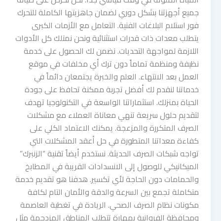
جميع أجهزتنا بشكل دوري لضمان جاهزيتها الكاملة للتحرك
فور استلام البلاغات الفنية. التعامل مع الأزمات الكبرى
يتطلب معدات ذات قدرات استثنائية ونحن نمتلك كل الأدوات
اللازمة لمواجهة التحديات. نضمن لك الحصول على خدمة
نظيفة ومنظمة تماماً دون ترك أي مخلفات في موقع
العمل بعد الانتهاء. العلم والخبرة يجتمعان دائماً في
خدماتنا لنقدم لك أفضل تجربة ممكنة تحافظ على جودة
الحياة بمنزلك. استثماراتنا الواسعة في التكنولوجيا تهدف
لتقديم حلول سريعة تنهي معاناة العملاء مع مشكلات
الصرف المتكررة والمزعجة. يمكنك الاعتماد الكلي على
كفاءة معداتنا المتطورة في حل أعقد المشكلات التي
تواجه شبكات الصرف الحديثة. نستخدم أيضاً تقنية “الزنبرك”
الميكانيكي للوصول إلى الانسدادات القريبة في المطابخ
والحمامات دون الحاجة لأي تكسير. هدفنا هو تقديم خدمة
متكاملة تجمع بين السرعة والدقة والأمان التام لكافة
مكونات نظام الصرف الصحي. الريادة في تغطية العاصمة
ومحافظة الفروانية بمهارة تتطلب المناطق المزدحمة مثل