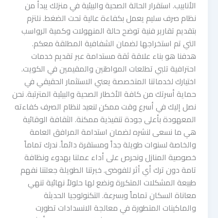
الأنابيب. استقرار الحالة الصحية والبيئية في منزلك يبدأ من
نظام صرف سليم يعمل بكفاءة عالية تحت الضغط. نلتزم
بتقديم تقارير فنية توضح حالة المنهولات وكمية الرواسب
التي تم استخراجها لضمان الشفافية المطلقة معكم.
هدفنا هو بناء علاقة ثقة مستدامة عبر تقديم خدمات
احترافية تلبي تطلعات المواطنين والمقيمين في الكويت.
اختيارك لخدماتنا المتخصصة يعني الاستثمار الحقيقي في
حماية أسرتك من كافة الأخطار الصحية والبيئية المترتبة. نحن
نصل إليك في أسرع وقت ممكن لنعيد لنظام الصرف كفاءته
المعهودة بأعلى جودة تنفيذية ممكنة. الثقافة الوقائية
هي ما نسعى لنشره لضمان استدامة المرافق العامة
والخاصة لسنوات طويلة جداً ومستقرة دائماً. ندرك تماماً
خصوصية المنازل ونحرص على أداء عملنا بهدوء ونظافة
تامة دون ترك أي أثر للفوضى. خبرتنا الطويلة جعلتنا نفهم
طبيعة المشكلات المتكررة ونضع لها حلولاً نهائية تنهي
معاناة السكان تماماً وبسرعة. التكنولوجيا الحديثة
والماكينات المتطورة في معالجة الانسدادات تطورت