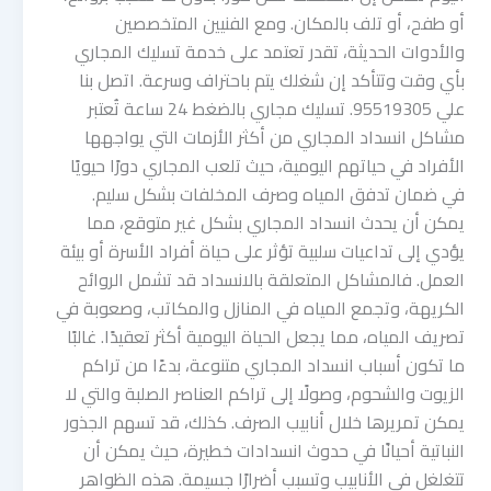
أو طفح، أو تلف بالمكان. ومع الفنيين المتخصصين
والأدوات الحديثة، تقدر تعتمد على خدمة تسليك المجاري
بأي وقت وتتأكد إن شغلك يتم باحتراف وسرعة. اتصل بنا
علي 95519305. تسليك مجاري بالضغط 24 ساعة تُعتبر
مشاكل انسداد المجاري من أكثر الأزمات التي يواجهها
الأفراد في حياتهم اليومية، حيث تلعب المجاري دورًا حيويًا
في ضمان تدفق المياه وصرف المخلفات بشكل سليم.
يمكن أن يحدث انسداد المجاري بشكل غير متوقع، مما
يؤدي إلى تداعيات سلبية تؤثر على حياة أفراد الأسرة أو بيئة
العمل. فالمشاكل المتعلقة بالانسداد قد تشمل الروائح
الكريهة، وتجمع المياه في المنازل والمكاتب، وصعوبة في
تصريف المياه، مما يجعل الحياة اليومية أكثر تعقيدًا. غالبًا
ما تكون أسباب انسداد المجاري متنوعة، بدءًا من تراكم
الزيوت والشحوم، وصولًا إلى تراكم العناصر الصلبة والتي لا
يمكن تمريرها خلال أنابيب الصرف. كذلك، قد تسهم الجذور
النباتية أحيانًا في حدوث انسدادات خطيرة، حيث يمكن أن
تتغلغل في الأنابيب وتسبب أضرارًا جسيمة. هذه الظواهر