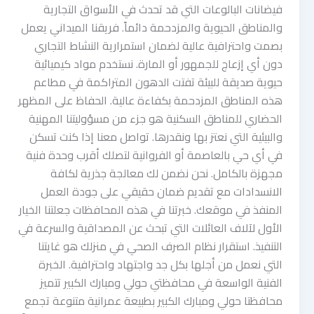
فيضانات البالوعات التي قد تحدث في الأسواق التجارية
والمناطق الحيوية والمزدحمة دائماً. فريقنا الميداني يعمل
بصمت واحترافية عالية لضمان استمرارية النشاط التجاري
دون أي إزعاج للجمهور أو المارة. نستخدم مواد كيميائية
حيوية صديقة للبيئة تفتت الدهون المتراكمة في مطاعم
هذه المناطق المزدحمة بكفاءة عالية. الحفاظ على المظهر
الحضاري للمناطق السكنية هو جزء من مسؤوليتنا المهنية
والبيئية التي نعتز بها ونقدرها. تواصل معنا إذا كنت تسكن
في أي حي بالعاصمة أو الفروانية لتصلك أقرب وحدة فنية
مجهزة بالكامل. نحن نضمن لك معالجة جذرية لكافة
الانسدادات مع تقديم ضمان حقيقي على جودة العمل
المنفذ في موقعك. خبرتنا في هذه المحافظات جعلتنا الخيار
الأول لآلاف العائلات التي تبحث عن المصداقية والسرعة في
التنفيذ. استقرار نظام الصرف الصحي في منزلك هو غايتنا
التي نعمل من أجلها بكل جد واجتهاد واحترافية. الخبرة
الفنية الواسعة في محافظتي حولي ومبارك الكبير تتميز
محافظتا حولي ومبارك الكبير بطبيعة عمرانية متنوعة تجمع