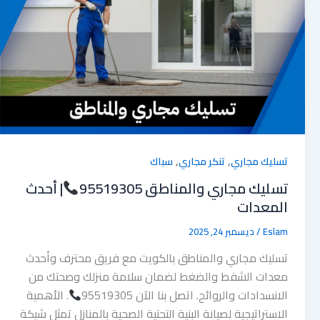
,
,
تسليك مجاري
تنكر مجاري
سباك
تسليك مجاري والمناطق 95519305
| أحدث
المعدات
Eslam
/
ديسمبر 24, 2025
تسليك مجاري والمناطق بالكويت مع فريق محترف وأحدث
معدات الشفط والضغط لضمان سلامة منزلك وصحتك من
الانسدادات والروائح. اتصل بنا الآن 95519305
. الأهمية
الاستراتيجية لصيانة البنية التحتية الصحية بالمنازل تمثل شبكة