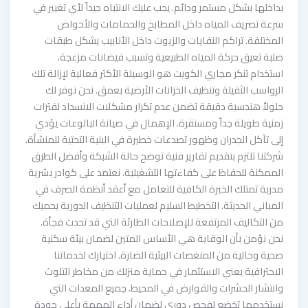
بداخلها بشكل مستمر ودائم. يجب عليك الانتباه جيداً لأي تغيير في
سرعة تصريف المياه داخل المطابخ والحمامات والأحواض
المختلفة. تراكم النفايات والزيوت داخل الأنابيب يشكل طبقات
صلبة تعيق حركة المياه الطبيعية وتسبب فيضانات مزعجة.
استخدام تنكر مجاري الكويت هو الوسيلة الأكثر فعالية لإزالة تلك
الرواسب الثقيلة وتنظيف الخزانات الأرضية بعمق. نحن نوفر لك
حلولاً هندسية دقيقة تضمن عدم تكرار مشكلات الانسداد لفترات
زمنية طويلة جداً ومستقرة. الإهمال في صيانة البالوعات يؤدي
إلى تآكل الجدران وظهور تصدعات خطيرة في البنية التحتية للمنشأة.
شركتنا تلتزم بتقديم تقارير فنية توضح حالة الشبكة وأفضل الطرق
الممكنة للحفاظ على كفاءتها التشغيلية. نعتمد على كوادر بشرية
مدربة تمتلك الخبرة الكافية للتعامل مع أعقد أنظمة الصرف في
المباني الحديثة. التخطيط السليم لعمليات التنظيف الدورية يحميك
من التكاليف المرتفعة للإصلاحات الطارئة التي قد تحدث فجأة.
نحن نؤمن بأن الوقاية هي الأساس المتين لضمان بيئة سكنية
صحية وخالية من المنغصات البيئية الضارة. اختيارك لخدماتنا
الاحترافية يعني الاستثمار في حماية منزلك من مخاطر التلوث
وانتشار الحشرات والقوارض في المحيط. جميع المعدات التي
نستخدمها تخضع لفحص دوري لضمان أداء المهمة بأعلى جودة