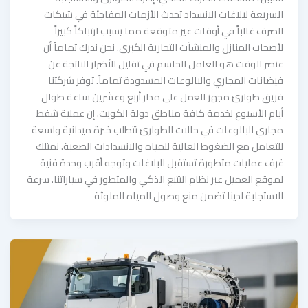
السريعة لبلاغات الانسداد تحدث الأزمات المفاجئة في شبكات
الصرف غالباً في أوقات غير متوقعة مما يسبب ارتباكاً كبيراً
لأصحاب المنازل والمنشآت التجارية الكبرى. نحن ندرك تماماً أن
عنصر الوقت هو العامل الحاسم في تقليل الأضرار الناتجة عن
فيضانات المجاري والبالوعات المسدودة تماماً. توفر شركتنا
فريق طوارئ مجهز للعمل على مدار أربع وعشرين ساعة طوال
أيام الأسبوع لخدمة كافة مناطق دولة الكويت. إن عملية شفط
مجاري البالوعات في حالات الطوارئ تتطلب خبرة ميدانية واسعة
للتعامل مع الضغوط العالية للمياه والانسدادات الصعبة. نمتلك
غرف عمليات متطورة تستقبل البلاغات وتوجه أقرب وحدة فنية
لموقع العميل عبر نظام التتبع الذكي والمتطور في سياراتنا. سرعة
الاستجابة لدينا تضمن منع وصول المياه الملوثة