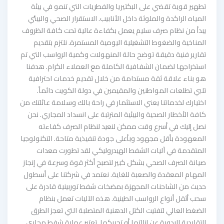
تطهير قوية تقضي على البكتيريا والفطريات التي تنمو في بيئة
المياه الراكدة والملوثة داخل الأنابيب. الاستقرار الصحي والبيئي
يبدأ من نظام صرف سليم يعمل بكفاءة عالية تحت كافة الظروف
المناخية والضغوط التشغيلية اليومية المستمرة. نلتزم بتقديم
تقارير فنية دقيقة توضح حالة المنهولات وكمية الرواسب التي تم
استخراجها لضمان الشفافية الكاملة مع العملاء الكرام. هدفنا
هو بناء علاقة ثقة مستدامة من خلال تقديم خدمات احترافية
تلبي تطلعات المواطنين والمقيمين في دولة الكويت دائماً.
اختيارك لخدماتنا يعني الاستثمار في راحة بالك وسلامة عائلتك من
كافة الأخطار الصحية والبيئية المترتبة على انسداد المجاري. نحن
نصل إليك في أسرع وقت ممكن لنعيد لنظام الصرف كفاءته
المعهودة بأقل مجهود وبأعلى جودة تنفيذية متاحة. التكنولوجيا
المتقدمة في آليات الشفط الهيدروليكي لقد تطورت معدات
صيانة الصرف الصحي بشكل كبير لتصبح أكثر قوة وسرعة في إنجاز
المهام المعقدة والصعبة للغاية. نعتمد في شركتنا على أسطول
حديث من الشاحنات المجهزة بمضخات شفط توربينية قادرة على
سحب أثقل أنواع الرواسب الطينية. هذه الآليات تعمل بنظام
الضغط العالي لتفتيت الكتل الدهنية المتصلبة التي تعجز الطرق
التقليدية اليدوية عن إزالتها أو تحريكها. تعتبر عملية شفط مجاري