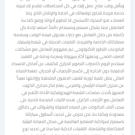
وبأقل وقت متاح. نصل إليك في كل المحافظات لنقدم لك تجربة
خدمة فريدة تتجاوز توقعاتك في الدقة والإتقان التام. رضا
العملاء هو المحرك الأساسي لنا لتطوير أدواتنا ورفع كفاءة
العاملين لدينا بشكل مستمر ومستدام دائماً. استعد لراحة بال
كاملة من خلال التعامل مع خبراء يقدرون قيمة الوقت وسلامة
ممتلكاتك الخاصة والفريدة. التقنيات الحديثة في شفط وتسليك
البالوعات التطور التكنولوجي غير مفهوم التعامل مع مشكلات
الصرف الصحي وجعلها أكثر سهولة وسرعة ودقة في التنفيذ.
نستخدم اليوم كاميرات التصوير الحراري للكشف عن أماكن الانسداد
الدقيقة دون الحاجة إلى تكسير الأرضيات أو الجدران. ضغط المياه
العالي يمثل تقنية ثورية لتفتيت الدهون المتصلبة وإزاحتها بعيداً
عن مجرى المياه الرئيسي والفرعي. يعتبر تنكر مجاري الكويت
المجهز بأحدث مضخات الشفط الهيدروليكية الأداة الأهم في
التعامل مع الأزمات الكبرى. هذه الآليات الضخمة قادرة على
سحب آلاف الجالونات من المياه الملوثة والشوائب في دقائق
معدودة وبكفاءة. نحن نحرص على تحديث أسطول سياراتنا
باستمرار لمواكبة المعايير العالمية في مجال الصيانة البيئية
المتكاملة والشاملة. التقنيات الذكية تساعدنا في تحديد نوع