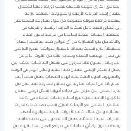
المناطق الكبرى مهمة هندسية تتطلب توزيعاً دقيقاً للأحمال
لضمان إخلاء الخزانات الأرضية والمنهولات العميقة ببراعة.
نستخدم خراطيم طويلة مصنوعة من مواد مقاومة للضغط تصل
إلى أعماق بعيدة داخل شبكات الصرف الرئيسية والفرعية في
المنطقة. التقنيات الحديثة تساعدنا في مراقبة تدفق المياه
والتأكد من خلو المسارات من أي عوائق صلبة قد تسبب انسداداً
مستقبلياً. نلتزم بتحديث معداتنا باستمرار لمواكبة التطور العالمي
في مجال الهندسة الصحية وحماية البيئة من التلوث الناتج عن
التسريبات. الفنيون لدينا مدربون على تشغيل الماكينات الذكية التي
تعمل بالتحكم الرقمي لضمان دقة التنفيذ وتقليل الهدر في الوقت
والمجهود. القوة الميكانيكية لهذه المعدات تضمن سحب آلاف
الجالونات من المياه الملوثة في دقائق معدودة مما يقلل من
فترة التعطل. نحن نحرص على صيانة أجهزتنا بشكل يومي لضمان
جاهزيتها التامة للتحرك فور استلام بلاغات العملاء في كافة
المناطق. التعامل مع الأزمات الكبرى يتطلب معدات ذات قدرات
استثنائية ونحن نمتلك كافة الأدوات اللازمة لمواجهة أصعب
التحديات الفنية الممكنة. نضمن لك الحصول على خدمة نظيفة
ومنظمة دون ترك أي مخلفات في موقع العمل بعد الانتهاء من