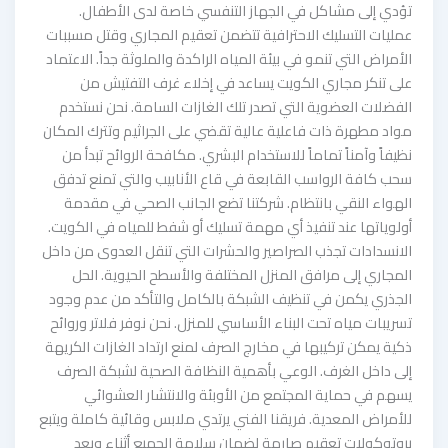
تؤدي إلى مشاكل في الجهاز التنفسي خاصة لدى الأطفال.
عمليات التسليك الاحترافية تتضمن تعقيم المجاري وقتل مسببات
الأمراض التي تنمو في بيئة المياه الراكدة والملوثة جداً. الاعتماد
على تنكر مجاري الكويت يساعد في إخلاء غرف التفتيش من
الفضلات العضوية التي تصدر تلك الغازات السامة. نحن نستخدم
مواد مطهرة ذات فاعلية عالية تقضي على الجراثيم وتترك المكان
نظيفاً وآمناً تماماً للاستخدام البشري. مكافحة الروائح تبدأ من
سحب كافة الرواسب القابعة في قاع الأنابيب والتي تمنع تدفق
الهواء النقي بانتظام. شركتنا تضع الجانب الصحي في مقدمة
أولوياتها عند تنفيذ أي مهمة تسليك أو شفط للمياه في الكويت.
الانسدادات تجذب الصراصير والحشرات التي تنقل العدوى من داخل
المجاري إلى مرافق المنزل المختلفة والأسطح الحيوية. الحل
الجذري يكمن في تنظيف الشبكة بالكامل والتأكد من عدم وجود
تسريبات مياه تحت البناء الأساسي للمنزل. نحن نوفر فلاتر وروائح
ذكية يمكن تركيبها في مخارج الصرف لمنع ارتداد الغازات الكريهة
إلى داخل الغرف. الوعي بأهمية النظافة الصحية لشبكة الصرف
يسهم في حماية المجتمع من الأوبئة والانتشار العشوائي
للأمراض المعدية. فريقنا الفني يرتدي ملابس وقائية كاملة ويتبع
بروتوكولات تعقيم صارمة لضمان سلامة الجميع أثناء وبعد