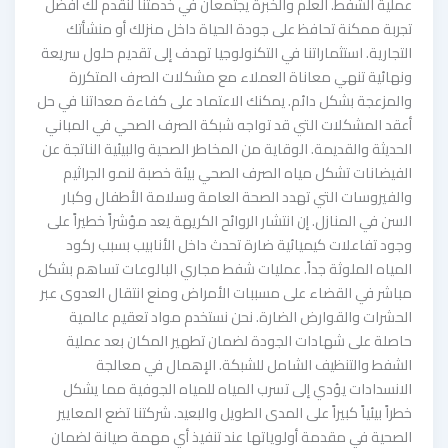
عملية الشفط. العلم والخبرة يجتمعان في خدمتنا لنقدم لك أفضل
تجربة ممكنة تحافظ على جودة الحياة داخل منزلك أو منشأتك
التجارية. استثماراتنا في التكنولوجيا تهدف إلى تقديم حلول سريعة
ونهائية تنهي معاناة العملاء مع مشكلات الصرف المتكررة
والمزعجة بشكل دائم. يمكنك الاعتماد على كفاءة معداتنا في حل
أعقد المشكلات التي قد تواجه شبكة الصرف الصحي في المباني
الحديثة والقديمة. الوقاية من المخاطر الصحية والبيئية الناتجة عن
الفيضانات تشكل مياه الصرف الصحي بيئة خصبة لنمو الجراثيم
والفيروسات التي تهدد الصحة العامة وسلامة الأطفال وكبار
السن في المنازل. إن انتشار الروائح الكريهة يعد مؤشراً خطيراً على
وجود تفاعلات كيميائية ضارة تحدث داخل الأنابيب بسبب ركود
المياه الملوثة جداً. عمليات شفط مجاري البالوعات تساهم بشكل
مباشر في القضاء على مسببات الأمراض ومنع انتقال العدوى عبر
الحشرات والقوارض الضارة. نحن نستخدم مواد تعقيم عالمية
حاصلة على شهادات الجودة لضمان تطهير المكان بعد عملية
الشفط والتنظيف الشامل للشبكة. الإهمال في معالجة
الانسدادات يؤدي إلى تسرب المياه للمياه الجوفية مما يشكل
خطراً بيئياً كبيراً على المدى الطويل والبعيد. شركتنا تضع المعايير
الصحية في مقدمة أولوياتها عند تنفيذ أي مهمة صيانة لضمان