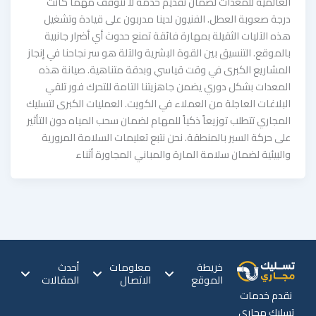
العالمية للمعدات لضمان تقديم خدمة لا تتوقف مهما كانت
درجة صعوبة العطل. الفنيون لدينا مدربون على قيادة وتشغيل
هذه الآليات الثقيلة بمهارة فائقة تمنع حدوث أي أضرار جانبية
بالموقع. التنسيق بين القوة البشرية والآلة هو سر نجاحنا في إنجاز
المشاريع الكبرى في وقت قياسي وبدقة متناهية. صيانة هذه
المعدات بشكل دوري يضمن جاهزيتنا التامة للتحرك فور تلقي
البلاغات العاجلة من العملاء في الكويت. العمليات الكبرى لتسليك
المجاري تتطلب توزيعاً ذكياً للمهام لضمان سحب المياه دون التأثير
على حركة السير بالمنطقة. نحن نتبع تعليمات السلامة المرورية
والبيئية لضمان سلامة المارة والمباني المجاورة أثناء
خريطة
معلومات
أحدث
الموقع
الاتصال
المقالات
نقدم خدمات
تسليك مجاري