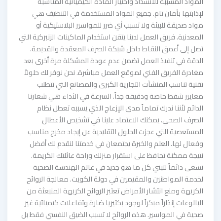
المواد المسببة للانسداد واختيار المادة الكيميائية المناسبة
لإذابتها بأمان تام. جميع المواد المستخدمة في التنظيف هي
مواد صديقة للبيئة ولا تسبب أي ضرر للمواسير البلاستيكية أو
المعدنية. فريق العمل لدينا يتقن استخدام الماكينات الزنبركية التي
تصل إلى أعمق النقاط داخل شبكة الصرف المعقدة والقديمة.
الدقة في تنفيذ العمل تضمن عدم عودة المشكلة مرة أخرى بعد
مغادرة الفريق الفني لموقع العمل مباشرة. نحن نوفر لك حلولاً
تقنية تناسب المنشآت التجارية الكبرى والمصانع التي تتطلب
معايير شفط خاصة ودقيقة جداً. السرعة في الأداء هي شعارنا
الدائم لأننا ندرك تماماً مدى الإزعاج الذي يسببه تعطل نظام
الصرف الصحي. يمكنك الاعتماد علينا في تشخيص الأعطال
المستعصية التي عجزت الحلول التقليدية عن إيجاد مخرج مناسب
وفعال لها. العلم والخبرة يجتمعان في خدمتنا لنقدم لك أفضل
نتيجة ممكنة تحافظ على استقرار منزلك وراحة عائلتك الكريمة.
نسعى دائماً لتبني كل ما هو جديد في عالم الهندسة الصحية
لخدمة المواطنين والمقيمين في دولة الكويت. معالجة الروائح
الكريهة ومنع انتشار الأمراض تعتبر الروائح الكريهة المنبعثة من
البالوعات إنذاراً مبكراً لوجود بكتيريا ضارة وتفاعلات كيميائية غير
صحية في المواسير. هذه الروائح لا تسبب الضيق النفسي فقط بل