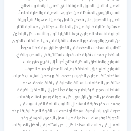
العمل. لا تقبل بالحلول المؤقتة التي تخفي الرائحة ولا تعالج
السبب الرئيسي للمشكلة من جذورها العميقة والصلبة تماماً.
اتصل بنا للحصول على فحص شامل يضمن لك هواءً نقياً وبيئة
معيشية مثالية خالية من كل الملوثات. خبرتنا في معالجة الآثار
الجانبية لانسداد المجاري تجعلنا الخيار الأول والأنسب لكل الباحثين
عن التميز والجودة. دور المعدات الثقيلة في حل المشكلات الكبرى
تتطلب الانسدادات الضخمة في الخطوط الرئيسية تدخلاً سريعاً
باستخدام معدات ثقيلة ذات قدرات استثنائية في السحب والضخ.
الشوارع والمناطق السكنية تحتاج أحياناً إلى تفريغ منهولات
الشوارع لمنع غرق المنطقة بمياه الأمطار أو مياه الصرف.
استخدام تنكر مجاري الكويت بحجمه الكبير يضمن استيعاب كميات
هائلة من المخلفات السائلة والصلبة في نقلة واحدة. هذه
الشاحنات مجهزة بخراطيم طويلة جداً تصل إلى الأماكن الضيقة
والبعيدة عن الطريق الرئيسي بكل سهولة ويسر. نمتلك رافعات
ومعدات حفر دقيقة لاستبدال الأنابيب التالفة التي تسببت في
حدوث انهيارات أرضية بسيطة أو تصدعات. القوة الميكانيكية لهذه
الأجهزة توفر ساعات طويلة من العمل اليدوي المرهق وغير
الفعال في حالات الانسداد الكلي. نحن نستثمر في أفضل الماركات