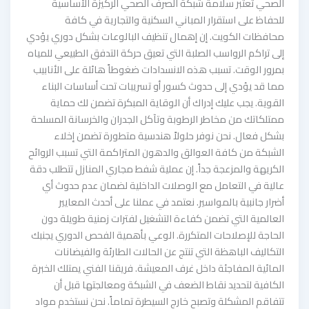
الصحي تعتبر سلامة شبكة الصرف الصحي الركيزة الأساسية
للحفاظ على استقرار المباني السكنية والتجارية في كافة
محافظات الكويت. إن إهمال تنظيف البالوعات بشكل دوري يؤدي
إلى تراكم الرواسب الصلبة التي تعيق حركة التدفق الطبيعي للمياه
بمرور الوقت. تسبب هذه الانسدادات ضغوطاً هائلة على الأنابيب
مما قد يؤدي إلى حدوث كسور أو تسريبات تحت أساسات البناء
القوية. يجب عليك إدراك أن الوقاية المبكرة تضمن لك حماية
ممتلكاتك من مخاطر الرطوبة وتآكل الجدران والخرسانة المسلحة
بشكل فعال. نحن نوفر حلولاً هندسية متطورة تضمن إخلاء
الشبكة من كافة العوالق والدهون المتراكمة التي تسبب الروائح
الكريهة والمزعجة جداً. إن عملية شفط مجاري المنازل تتطلب دقة
عالية في التعامل مع الوصلات الداخلية لضمان عدم حدوث أي
أضرار جانبية بالمواسير. نعتمد في عملنا على أحدث المعايير
العالمية التي تضمن كفاءة التشغيل لفترات زمنية طويلة دون
الحاجة للإصلاحات المتكررة. الوعي بأهمية الفحص الدوري يجنبك
التكاليف الباهظة التي تنتج عن الحالات الطارئة والفيضانات
المائية المفاجئة داخل غرف المعيشة. فريقنا الفني يمتلك الخبرة
الكافية لتحديد نقاط الضعف في الشبكة ومعالجتها قبل أن
تتفاقم المشكلة وتصبح خارج السيطرة تماماً. نحن نستخدم مواد