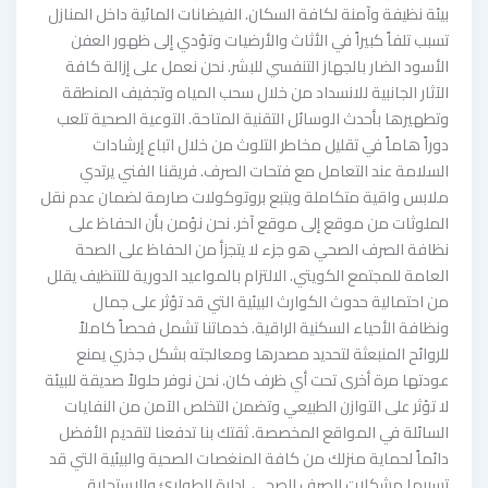
بيئة نظيفة وآمنة لكافة السكان. الفيضانات المائية داخل المنازل
تسبب تلفاً كبيراً في الأثاث والأرضيات وتؤدي إلى ظهور العفن
الأسود الضار بالجهاز التنفسي للبشر. نحن نعمل على إزالة كافة
الآثار الجانبية للانسداد من خلال سحب المياه وتجفيف المنطقة
وتطهيرها بأحدث الوسائل التقنية المتاحة. التوعية الصحية تلعب
دوراً هاماً في تقليل مخاطر التلوث من خلال اتباع إرشادات
السلامة عند التعامل مع فتحات الصرف. فريقنا الفني يرتدي
ملابس واقية متكاملة ويتبع بروتوكولات صارمة لضمان عدم نقل
الملوثات من موقع إلى موقع آخر. نحن نؤمن بأن الحفاظ على
نظافة الصرف الصحي هو جزء لا يتجزأ من الحفاظ على الصحة
العامة للمجتمع الكويتي. الالتزام بالمواعيد الدورية للتنظيف يقلل
من احتمالية حدوث الكوارث البيئية التي قد تؤثر على جمال
ونظافة الأحياء السكنية الراقية. خدماتنا تشمل فحصاً كاملاً
للروائح المنبعثة لتحديد مصدرها ومعالجته بشكل جذري يمنع
عودتها مرة أخرى تحت أي ظرف كان. نحن نوفر حلولاً صديقة للبيئة
لا تؤثر على التوازن الطبيعي وتضمن التخلص الآمن من النفايات
السائلة في المواقع المخصصة. ثقتك بنا تدفعنا لتقديم الأفضل
دائماً لحماية منزلك من كافة المنغصات الصحية والبيئية التي قد
تسببها مشكلات الصرف الصحي. إدارة الطوارئ والاستجابة