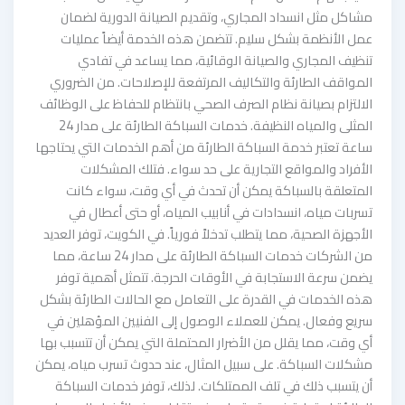
مشاكل مثل انسداد المجاري، وتقديم الصيانة الدورية لضمان
عمل الأنظمة بشكل سليم. تتضمن هذه الخدمة أيضاً عمليات
تنظيف المجاري والصيانة الوقائية، مما يساعد في تفادي
المواقف الطارئة والتكاليف المرتفعة للإصلاحات. من الضروري
الالتزام بصيانة نظام الصرف الصحي بانتظام للحفاظ على الوظائف
المثلى والمياه النظيفة. خدمات السباكة الطارئة على مدار 24
ساعة تعتبر خدمة السباكة الطارئة من أهم الخدمات التي يحتاجها
الأفراد والمواقع التجارية على حد سواء. فتلك المشكلات
المتعلقة بالسباكة يمكن أن تحدث في أي وقت، سواء كانت
تسربات مياه، انسدادات في أنابيب المياه، أو حتى أعطال في
الأجهزة الصحية، مما يتطلب تدخلاً فورياً. في الكويت، توفر العديد
من الشركات خدمات السباكة الطارئة على مدار 24 ساعة، مما
يضمن سرعة الاستجابة في الأوقات الحرجة. تتمثل أهمية توفر
هذه الخدمات في القدرة على التعامل مع الحالات الطارئة بشكل
سريع وفعال. يمكن للعملاء الوصول إلى الفنيين المؤهلين في
أي وقت، مما يقلل من الأضرار المحتملة التي يمكن أن تتسبب بها
مشكلات السباكة. على سبيل المثال، عند حدوث تسرب مياه، يمكن
أن يتسبب ذلك في تلف الممتلكات. لذلك، توفر خدمات السباكة