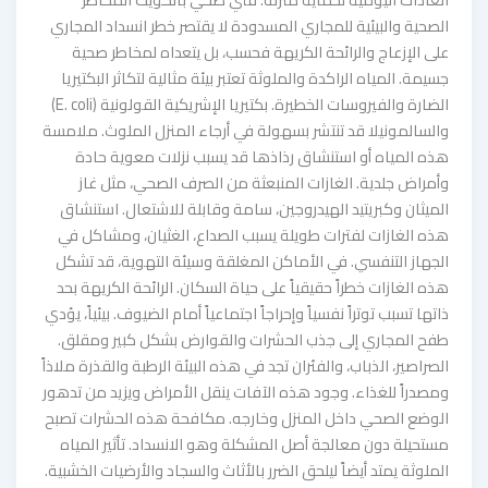
الصحية والبيئية للمجاري المسدودة لا يقتصر خطر انسداد المجاري
على الإزعاج والرائحة الكريهة فحسب، بل يتعداه لمخاطر صحية
جسيمة. المياه الراكدة والملوثة تعتبر بيئة مثالية لتكاثر البكتيريا
الضارة والفيروسات الخطيرة. بكتيريا الإشريكية القولونية (E. coli)
والسالمونيلا قد تنتشر بسهولة في أرجاء المنزل الملوث. ملامسة
هذه المياه أو استنشاق رذاذها قد يسبب نزلات معوية حادة
وأمراض جلدية. الغازات المنبعثة من الصرف الصحي، مثل غاز
الميثان وكبريتيد الهيدروجين، سامة وقابلة للاشتعال. استنشاق
هذه الغازات لفترات طويلة يسبب الصداع، الغثيان، ومشاكل في
الجهاز التنفسي. في الأماكن المغلقة وسيئة التهوية، قد تشكل
هذه الغازات خطراً حقيقياً على حياة السكان. الرائحة الكريهة بحد
ذاتها تسبب توتراً نفسياً وإحراجاً اجتماعياً أمام الضيوف. بيئياً، يؤدي
طفح المجاري إلى جذب الحشرات والقوارض بشكل كبير ومقلق.
الصراصير، الذباب، والفئران تجد في هذه البيئة الرطبة والقذرة ملاذاً
ومصدراً للغذاء. وجود هذه الآفات ينقل الأمراض ويزيد من تدهور
الوضع الصحي داخل المنزل وخارجه. مكافحة هذه الحشرات تصبح
مستحيلة دون معالجة أصل المشكلة وهو الانسداد. تأثير المياه
الملوثة يمتد أيضاً ليلحق الضرر بالأثاث والسجاد والأرضيات الخشبية.