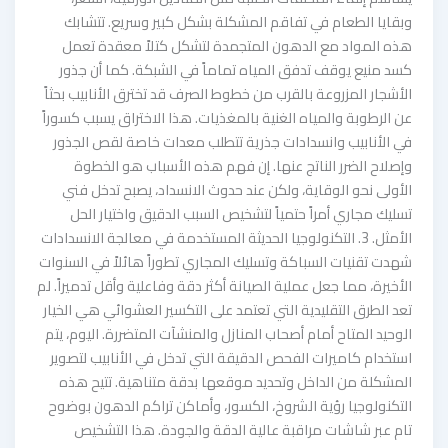
وبقايا الطعام في تفاقم المشكلة بشكل كبير وسريع. تتشابك
هذه المواد مع الدهون المتجمدة لتشكل كتلاً معقدة تعمل
كسد منيع يوقف تدفق المياه تماماً في الشبكة. كما أن جذور
الأشجار المزروعة بالقرب من خطوط الصرف قد تخترق الأنابيب بحثاً
عن الرطوبة والمياه الغنية بالمغذيات. هذا الاختراق يسبب كسوراً
في الأنابيب وانسدادات جذرية تتطلب معدات خاصة لقص الجذور
وإصلاح الضرر الناتج عنها. إن فهم هذه الأسباب هو الخطوة
الأولى نحو الوقاية، ولكن عند حدوث الانسداد، يصبح تدخل فني
تسليك مجاري أمراً حتمياً لتشخيص السبب الدقيق واختيار الحل
الأمثل. 3. التكنولوجيا الحديثة المستخدمة في معالجة الانسدادات
شهدت تقنيات السباكة وتسليك المجاري تطوراً هائلاً في السنوات
الأخيرة، مما جعل عملية الصيانة أكثر دقة وفاعلية وأقل تدميراً. لم
تعد الطرق التقليدية التي تعتمد على التكسير العشوائي هي الخيار
الوحيد المتاح أمام أصحاب المنازل والمنشآت المتضررة. اليوم، يتم
استخدام كاميرات الفحص الدقيقة التي تدخل في الأنابيب لتصوير
المشكلة من الداخل وتحديد موقعها بدقة متناهية. تتيح هذه
التكنولوجيا رؤية الشروخ، الكسور، وأماكن تراكم الدهون بوضوح
تام عبر شاشات مراقبة عالية الدقة والجودة. هذا التشخيص