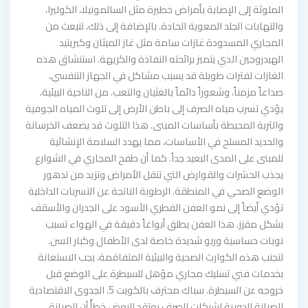
الملوثة إلى الإصابة بأمراض خطيرة مثل السالمونيلا، الكوليرا،
والتهابات الجلد المعوية الحادة. بالإضافة إلى ذلك، تنبعث من
المجاري المسدودة غازات سامة مثل غاز الميثان وكبريتيد
الهيدروجين الذي يتميز برائحته النفاذة والكريهة. استنشاق هذه
الغازات لفترات طويلة قد يسبب مشاكل في الجهاز التنفسي،
صداعاً مزمناً، وشعوراً دائماً بالغثيان والتعب. من الناحية البيئية،
يؤدي تسرب مياه الصرف إلى باطن الأرض إلى تلوث المياه الجوفية
والتربة المحيطة بأساسات المبنى. هذا التلوث قد يضعف الخرسانة
والحديد المسلح في الأساسات، مما يهدد السلامة الإنشائية
للمبنى على المدى البعيد جداً. كما أن طفح المجاري في الشوارع
يجذب الحشرات والقوارض التي تنقل الأمراض وتزيد من تدهور
الوضع الصحي في المنطقة. الرطوبة الناتجة عن التسربات الداخلية
تؤدي أيضاً إلى نمو العفن الفطري الأسود على الجدران والأسقف
بشكل مقزز. هذا العفن يطلق أبواغاً دقيقة في الهواء تسبب
نوبات حساسية وربو شديدة خاصة لدى الأطفال وكبار السن.
لتجنب هذه الكوارث الصحية والبيئية المتفاقمة، يجب الاستعانة
بخدمات فني تسليك مجاري مؤهل للسيطرة على الوضع قبل
خروجه عن السيطرة. سباك محترف بالكويت 5. الجدوى الاقتصادية
للصيانة الدورية لشبكات الصرف يعتقد البعض خطأً أن الصيانة