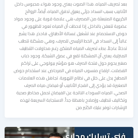
بعد تصريف المياه. هذا الصوت يعني وجود هواء محبوس داخل
الأنابيب بسبب انسداد جزئي يعيق تدفق المياه. أيضاً، الروائح
الكريهة المنبعثة من المصرف هي علامة قوية على وجود مواد
عضوية تتعفن بالداخل. إذا لاحظت أن المياه تعود للظهور في
حوض الاستحمام عند تشغيل غسالة الأطباق، فاحذر. هذا يشير
غالباً إلى انسداد في الخط الرئيسي للصرف، وهي مشكلة تتطلب
تدخلاً عاجلاً. بطء تصريف المياه المتكرر، رغم محاولات التنظيف
المنزلية، يعني أن المشكلة تقع في عمق الشبكة. وجود ذباب
صغير يحوم حول فتحة الصرف هو مؤشر بيولوجي على تراكم
الفضلات. ارتفاع منسوب المياه في المرحاض عند استخدام حوض
المطبخ يدل على خلل في نظام التهوية. تجاهل هذه العلامات
الصغيرة قد يؤدي إلى انفجار الأنابيب أو فيضان مياه الصرف
الصحي. المياه السوداء الناتجة عن الفيضان تحمل مخاطر صحية
وتكاليف تنظيف وإصلاح باهظة جداً. الاستجابة السريعة لهذه
الإشارات توفر عليك الكثير من