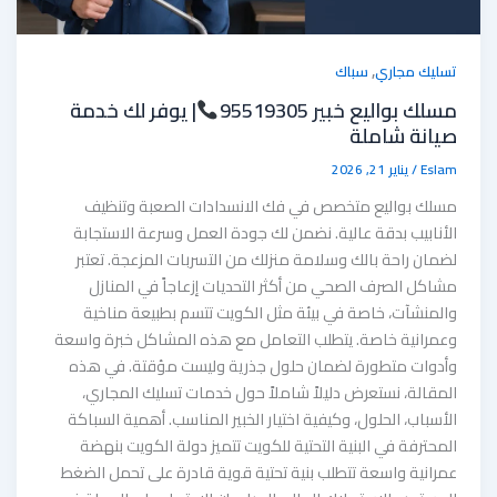
,
تسليك مجاري
سباك
مسلك بواليع خبير 95519305
| يوفر لك خدمة
صيانة شاملة
Eslam
/
يناير 21, 2026
مسلك بواليع متخصص في فك الانسدادات الصعبة وتنظيف
الأنابيب بدقة عالية. نضمن لك جودة العمل وسرعة الاستجابة
لضمان راحة بالك وسلامة منزلك من التسربات المزعجة. تعتبر
مشاكل الصرف الصحي من أكثر التحديات إزعاجاً في المنازل
والمنشآت، خاصة في بيئة مثل الكويت تتسم بطبيعة مناخية
وعمرانية خاصة. يتطلب التعامل مع هذه المشاكل خبرة واسعة
وأدوات متطورة لضمان حلول جذرية وليست مؤقتة. في هذه
المقالة، نستعرض دليلاً شاملاً حول خدمات تسليك المجاري،
الأسباب، الحلول، وكيفية اختيار الخبير المناسب. أهمية السباكة
المحترفة في البنية التحتية للكويت تتميز دولة الكويت بنهضة
عمرانية واسعة تتطلب بنية تحتية قوية قادرة على تحمل الضغط