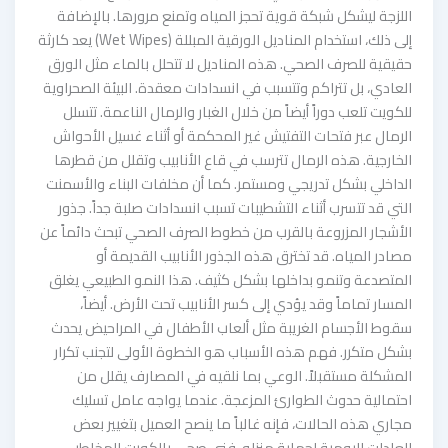
اللزجة ليشكل شبكة قوية تحجز المياه وتمنع مرورها. بالإضافة
إلى ذلك، استخدام المناديل الورقية المبللة (Wet Wipes) يعد كارثة
حقيقية للصرف الصحي. هذه المناديل لا تتحلل بالماء مثل الورق
العادي، بل تتراكم وتتسبب في انسدادات معقدة. البيئة الصحراوية
للكويت تلعب دوراً أيضاً من خلال الغبار والرمال الناعمة. تتسلل
الرمال عبر فتحات التفتيش غير المحكمة أو أثناء غسيل الأحواش
الخارجية. هذه الرمال تترسب في قاع الأنابيب وتقلل من قطرها
الداخلي بشكل تدريجي ومستمر. كما أن مخلفات البناء والأسمنت
التي قد تتسرب أثناء التشطيبات تسبب انسدادات صلبة جداً. جذور
الأشجار المزروعة بالقرب من خطوط الصرف الصحي تبحث دائماً عن
مصادر المياه. قد تخترق هذه الجذور الأنابيب القديمة أو
المتصدعة وتنمو بداخلها بشكل كثيف. هذا النمو الطبيعي يغلق
المسار تماماً وقد يؤدي إلى كسر الأنابيب تحت الأرض. أيضاً،
سقوط الأجسام الغريبة مثل ألعاب الأطفال في المراحيض يحدث
بشكل متكرر. فهم هذه الأسباب هو الخطوة الأولى لتجنب تكرار
المشكلة مستقبلاً. الوعي بما نلقيه في المصارف يقلل من
احتمالية حدوث الطوارئ المزعجة. عندما يواجه عامل تسليك
مجاري هذه الحالات، فإنه غالباً ما ينصح العميل بتغيير بعض
العادات اليومية لحماية منزله. فني صحي بالكويت المخاطر