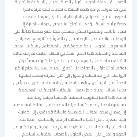
الصحي في دولة الكويت شريان الحياة للمباني السكنية والتجارية
على حد سواء. تواجه هذه الشبكات تحديات بيئية فريدة نظراً
لطبيعة المناخ الصحراوي الحار والجاف الذي يسود المنطقة
معظم أيام السنة. يؤدي الارتفاع الشديد في درجات الحرارة إلى
تمدد الأنابيب وتقلصها بشكل مستمر، مما يضع ضغطاً هائلاً على
الوصلات والمفاصل. بالإضافة إلى ذلك، يشهد التوسع العمراني
السريع في الكويت زيادة ملحوظة في الضغط على شبكات الصرف
القديمة والحديثة. هذا النمو السكاني يتطلب أنظمة تصريف عالية
الكفاءة قادرة على استيعاب كميات المياه الكبيرة يومياً دون
توقف أو تباطؤ. إن الحفاظ على تدفق المياه بسلاسة يمنع تراكم
الرواسب التي قد تتصلب وتتحول إلى كتل صخرية يصعب تفتيتها
لاحقاً. من ناحية أخرى، تلعب التضاريس المسطحة للكويت دوراً في
بطء انسياب المياه داخل بعض الشبكات الفرعية غير المصممة
بدقة. هذا الأمر يستوجب تصميماً هندسياً دقيقاً ومتابعة
مستمرة لضمان عدم ركود المياه العادمة في النقاط المنخفضة.
إن إهمال هذه الجوانب الهندسية والبيئية قد يؤدي إلى كوارث
بيئية صغيرة داخل الأحياء السكنية الراقية والمناطق الصناعية.
لذلك، فإن الاعتماد على التخطيط السليم منذ البداية يوفر الكثير من
الجهد والمال على المدى الطويل لأصحاب العقارات. تساهم