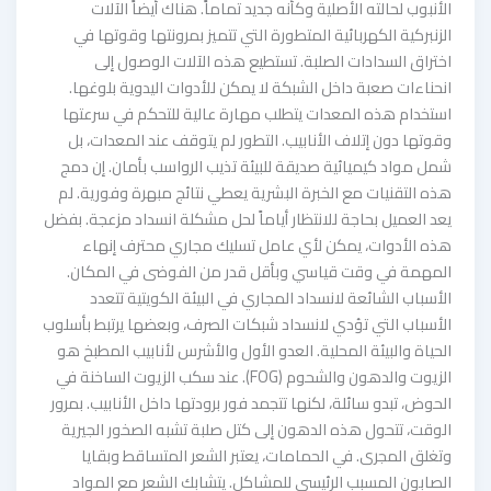
الأنبوب لحالته الأصلية وكأنه جديد تماماً. هناك أيضاً الآلات
الزنبركية الكهربائية المتطورة التي تتميز بمرونتها وقوتها في
اختراق السدادات الصلبة. تستطيع هذه الآلات الوصول إلى
انحناءات صعبة داخل الشبكة لا يمكن للأدوات اليدوية بلوغها.
استخدام هذه المعدات يتطلب مهارة عالية للتحكم في سرعتها
وقوتها دون إتلاف الأنابيب. التطور لم يتوقف عند المعدات، بل
شمل مواد كيميائية صديقة للبيئة تذيب الرواسب بأمان. إن دمج
هذه التقنيات مع الخبرة البشرية يعطي نتائج مبهرة وفورية. لم
يعد العميل بحاجة للانتظار أياماً لحل مشكلة انسداد مزعجة. بفضل
هذه الأدوات، يمكن لأي عامل تسليك مجاري محترف إنهاء
المهمة في وقت قياسي وبأقل قدر من الفوضى في المكان.
الأسباب الشائعة لانسداد المجاري في البيئة الكويتية تتعدد
الأسباب التي تؤدي لانسداد شبكات الصرف، وبعضها يرتبط بأسلوب
الحياة والبيئة المحلية. العدو الأول والأشرس لأنابيب المطبخ هو
الزيوت والدهون والشحوم (FOG). عند سكب الزيوت الساخنة في
الحوض، تبدو سائلة، لكنها تتجمد فور برودتها داخل الأنابيب. بمرور
الوقت، تتحول هذه الدهون إلى كتل صلبة تشبه الصخور الجيرية
وتغلق المجرى. في الحمامات، يعتبر الشعر المتساقط وبقايا
الصابون المسبب الرئيسي للمشاكل. يتشابك الشعر مع المواد