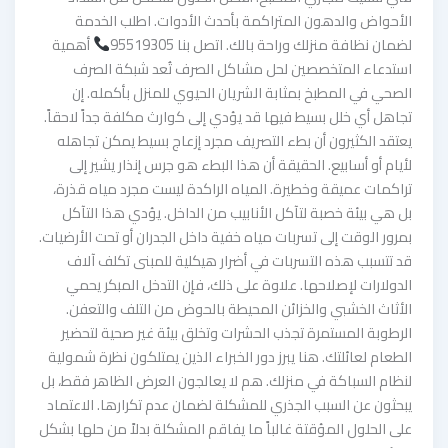
الأحواض والدهون المتراكمة بأحدث الأدوات. اطلب الخدمة
لضمان نظافة منزلك وراحة بالك. اتصل بنا 95519305
أهمية
استدعاء المتخصصين لحل مشاكل الصرف تُعد شبكة الصرف
الصحي في المطبخ بمثابة الشريان الحيوي للمنزل بأكمله. إن
تجاهل أي خلل بسيط فيها قد يؤدي إلى كوارث مكلفة جداً لاحقاً.
يعتقد الكثيرون أن بطء التصريف مجرد إزعاج بسيط يمكن تجاهله
لأيام أو أسابيع. الحقيقة أن هذا البطء هو جرس إنذار يشير إلى
تراكمات عميقة وخطيرة. المياه الراكدة ليست مجرد مياه قذرة،
بل هي بيئة خصبة لتآكل الأنابيب من الداخل. يؤدي هذا التآكل
بمرور الوقت إلى تسربات مياه خفية داخل الجدران أو تحت الأرضيات.
قد تتسبب هذه التسربات في أضرار هيكلية للمبنى تكلف آلاف
الدولارات لإصلاحها. علاوة على ذلك، فإن التدخل المبكر يحمي
الأثاث الخشبي والخزائن المحيطة بالحوض من التلف والتعفن.
الرطوبة المستمرة تجذب الحشرات وتخلق بيئة غير صحية لتحضير
الطعام لعائلتك. هنا يبرز دور الخبراء الذين يمتلكون نظرة شمولية
لنظام السباكة في منزلك. هم لا يعالجون العرض الظاهر فقط، بل
يبحثون عن السبب الجذري للمشكلة لضمان عدم تكرارها. الاعتماد
على الحلول المؤقتة غالباً ما يفاقم المشكلة بدلاً من حلها بشكل