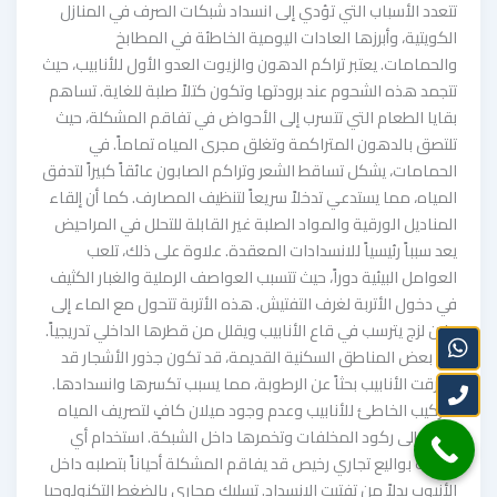
تتعدد الأسباب التي تؤدي إلى انسداد شبكات الصرف في المنازل
الكويتية، وأبرزها العادات اليومية الخاطئة في المطابخ
والحمامات. يعتبر تراكم الدهون والزيوت العدو الأول للأنابيب، حيث
تتجمد هذه الشحوم عند برودتها وتكون كتلاً صلبة للغاية. تساهم
بقايا الطعام التي تتسرب إلى الأحواض في تفاقم المشكلة، حيث
تلتصق بالدهون المتراكمة وتغلق مجرى المياه تماماً. في
الحمامات، يشكل تساقط الشعر وتراكم الصابون عائقاً كبيراً لتدفق
المياه، مما يستدعي تدخلاً سريعاً لتنظيف المصارف. كما أن إلقاء
المناديل الورقية والمواد الصلبة غير القابلة للتحلل في المراحيض
يعد سبباً رئيسياً للانسدادات المعقدة. علاوة على ذلك، تلعب
العوامل البيئية دوراً، حيث تتسبب العواصف الرملية والغبار الكثيف
في دخول الأتربة لغرف التفتيش. هذه الأتربة تتحول مع الماء إلى
طين لزج يترسب في قاع الأنابيب ويقلل من قطرها الداخلي تدريجياً.
في بعض المناطق السكنية القديمة، قد تكون جذور الأشجار قد
اخترقت الأنابيب بحثاً عن الرطوبة، مما يسبب تكسرها وانسدادها.
التركيب الخاطئ للأنابيب وعدم وجود ميلان كافٍ لتصريف المياه
يؤدي إلى ركود المخلفات وتخمرها داخل الشبكة. استخدام أي
مسلك بواليع تجاري رخيص قد يفاقم المشكلة أحياناً بتصلبه داخل
الأنبوب بدلاً من تفتيت الانسداد. تسليك مجاري بالضغط التكنولوجيا