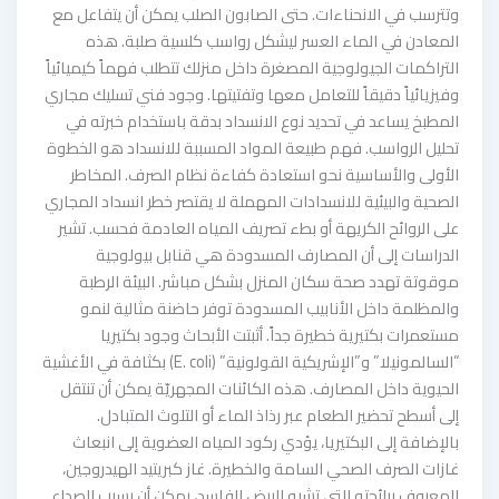
وتترسب في الانحناءات. حتى الصابون الصلب يمكن أن يتفاعل مع
المعادن في الماء العسر ليشكل رواسب كلسية صلبة. هذه
التراكمات الجيولوجية المصغرة داخل منزلك تتطلب فهماً كيميائياً
وفيزيائياً دقيقاً للتعامل معها وتفتيتها. وجود فني تسليك مجاري
المطبخ يساعد في تحديد نوع الانسداد بدقة باستخدام خبرته في
تحليل الرواسب. فهم طبيعة المواد المسببة للانسداد هو الخطوة
الأولى والأساسية نحو استعادة كفاءة نظام الصرف. المخاطر
الصحية والبيئية للانسدادات المهملة لا يقتصر خطر انسداد المجاري
على الروائح الكريهة أو بطء تصريف المياه العادمة فحسب. تشير
الدراسات إلى أن المصارف المسدودة هي قنابل بيولوجية
موقوتة تهدد صحة سكان المنزل بشكل مباشر. البيئة الرطبة
والمظلمة داخل الأنابيب المسدودة توفر حاضنة مثالية لنمو
مستعمرات بكتيرية خطيرة جداً. أثبتت الأبحاث وجود بكتيريا
“السالمونيلا” و”الإشريكية القولونية” (E. coli) بكثافة في الأغشية
الحيوية داخل المصارف. هذه الكائنات المجهريّة يمكن أن تنتقل
إلى أسطح تحضير الطعام عبر رذاذ الماء أو التلوث المتبادل.
بالإضافة إلى البكتيريا، يؤدي ركود المياه العضوية إلى انبعاث
غازات الصرف الصحي السامة والخطيرة. غاز كبريتيد الهيدروجين،
المعروف برائحته التي تشبه البيض الفاسد، يمكن أن يسبب الصداع