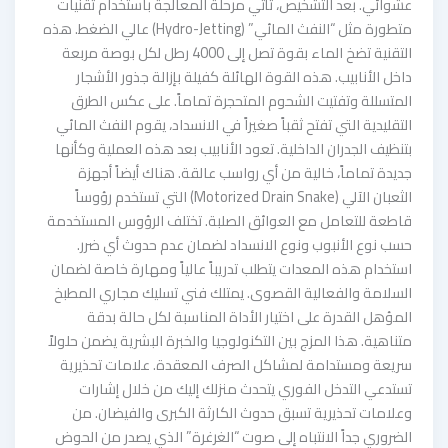
عشوائي. بعد التشخيص، تأتي مرحلة المعالجة باستخدام تقنيات
متطورة مثل “النفث المائي” (Hydro-Jetting) عالي الضغط. هذه
التقنية تضخ الماء بقوة تصل إلى 4000 رطل لكل بوصة مربعة
داخل الأنابيب. هذه القوة الهائلة كفيلة بإزالة جذور الأشجار
المتسللة وتفتيت الشحوم المتحجرة تماماً. على عكس الطرق
التقليدية التي تفتح ثقباً صغيراً في الانسداد، يقوم النفث المائي
بتنظيف الجدران الداخلية. تعود الأنابيب بعد هذه العملية وكأنها
جديدة تماماً، خالية من أي رواسب عالقة. هناك أيضاً أجهزة
الثعبان الآلي (Motorized Drain Snake) التي تستخدم رؤوساً
قاطعة للتعامل مع العوائق الصلبة. تختلف الرؤوس المستخدمة
حسب نوع الأنبوب ونوع الانسداد لضمان عدم حدوث أي ضرر.
استخدام هذه المعدات يتطلب تدريباً عالياً ومهارة خاصة لضمان
السلامة والفعالية القصوى. يمتلك فني تسليك مجاري المطبخ
المؤهل القدرة على اختيار الأداة المناسبة لكل حالة بدقة
متناهية. هذا المزج بين التكنولوجيا والخبرة البشرية يضمن حلولاً
سريعة ومستدامة لمشاكل الصرف المعقدة. علامات تحذيرية
تستدعي التدخل الفوري يتحدث منزلك إليك من خلال إشارات
وعلامات تحذيرية تسبق حدوث الكارثة الكبرى والفيضان. من
الضروري جداً الانتباه إلى صوت “الغرغرة” الذي يصدر من الحوض