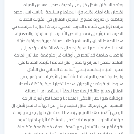
يعتمد السكان بشكل كلي على تصريف صحي وسلس للمياه
لضمان بيئة آمنة. لذلك، فإن الاهتمام بسلامة الأنابيب ليس مجرد
رفاهية بل ضرورة قصوى. تتعرض المنازل في الكويت لتحديات
فريدة تؤثر على كفاءة الصرف الصحي. درجات الحرارة المرتفعة في
الصيف قد تؤثر على تمدد وتقلص الأنابيب البلاستيكية والمعدنية.
هذا الضغط الحراري المستمر يتطلب صيانة دورية ومراقبة حثيثة
لتجنب المفاجآت غير السارة. إهمال هذه الشبكات يؤدي إلى
تراكمات صامتة قد تنفجر في أوقات غير متوقعة. هنا تبرز الحاجة
الملحة للتدخل السريع والفعال قبل تفاقم الأزمة. الحفاظ على
تدفق المياه بسلاسة يحمي أساسات المباني من التآكل
والرطوبة. تسرب المياه الملوثة أسفل الأرضيات قد يتسبب في
هبوط التربة وتصدع الجدران. هذه الأضرار الهيكلية تكلف أصحاب
المنازل مبالغ طائلة لإصلاحها لاحقاً. الاستثمار في الصيانة
الوقائية هو الخيار الأذكى اقتصادياً وصحياً لكل أسرة. الراحة
النفسية التي يوفرها منزل نظيف وخالٍ من الروائح لا تقدر بثمن. إن
الوعي بأهمية هذا المرفق يدفعنا للبحث عن حلول جذرية وليست
مؤقتة. الحلول الترقيعية قد تخفي المشكلة لأيام، لكنها تعود
بقوة أكبر. يجب التعامل مع شبكة الصرف كمنظومة متكاملة
تتطلب رعاية من نوع خاص. وجود عامل تسليك مجاري خبير