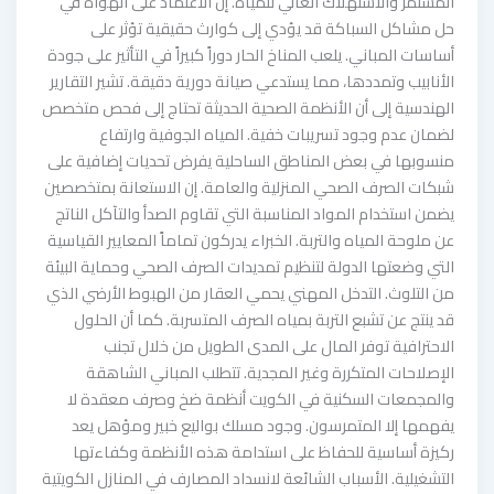
المستمر والاستهلاك العالي للمياه. إن الاعتماد على الهواة في
حل مشاكل السباكة قد يؤدي إلى كوارث حقيقية تؤثر على
أساسات المباني. يلعب المناخ الحار دوراً كبيراً في التأثير على جودة
الأنابيب وتمددها، مما يستدعي صيانة دورية دقيقة. تشير التقارير
الهندسية إلى أن الأنظمة الصحية الحديثة تحتاج إلى فحص متخصص
لضمان عدم وجود تسريبات خفية. المياه الجوفية وارتفاع
منسوبها في بعض المناطق الساحلية يفرض تحديات إضافية على
شبكات الصرف الصحي المنزلية والعامة. إن الاستعانة بمتخصصين
يضمن استخدام المواد المناسبة التي تقاوم الصدأ والتآكل الناتج
عن ملوحة المياه والتربة. الخبراء يدركون تماماً المعايير القياسية
التي وضعتها الدولة لتنظيم تمديدات الصرف الصحي وحماية البيئة
من التلوث. التدخل المهني يحمي العقار من الهبوط الأرضي الذي
قد ينتج عن تشبع التربة بمياه الصرف المتسربة. كما أن الحلول
الاحترافية توفر المال على المدى الطويل من خلال تجنب
الإصلاحات المتكررة وغير المجدية. تتطلب المباني الشاهقة
والمجمعات السكنية في الكويت أنظمة ضخ وصرف معقدة لا
يفهمها إلا المتمرسون. وجود مسلك بواليع خبير ومؤهل يعد
ركيزة أساسية للحفاظ على استدامة هذه الأنظمة وكفاءتها
التشغيلية. الأسباب الشائعة لانسداد المصارف في المنازل الكويتية