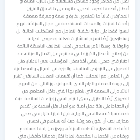
يقلل من مخاطر وجود مشاكل مستقبلية مثل تسرب المياه أو
أعطال أنظمة الصرف الصحي. علاوة على ذلك، فإن الفنيين
المحترفين غالباً ما يتمتعون بخبرة واسعة ومعرفة معمقة
بأحدث التقنيات والمعدات المستخدمة في مجال السباكة. فهم
ليسوا فقط على دراية بكيفية التعامل مع المشكلات الحالية، بل
يستطيعون أيضًا تقديم استشارات فعالة بخصوص الصيانة
والوقاية. وهذا الأمر يساعد في تجنب التكاليف الباهظة الناتجة
عن إصلاح الأعطال الكبيرة التي قد تنجم عن إهمال الصيانة. عند
اختيار فني صحي، ينبغي أخذ بعض المؤهلات بعين الاعتبار، مثل
الحصول على الترخيص المناسب، والخبرة في المجال، والمصداقية
في التعامل مع العملاء. كما أن تقييمات العملاء السابقين تشير
إلى جودة الخدمة والتزام الفني بالمواعيد. وبالتالي، من المهم
الانتباه إلى السمعة التي يتمتع بها الفني داخل المجتمع. من
الضروري أيضًا النظر إلى مدى التزام الفني بإجراءات السلامة، حيث
أن الحفاظ على بيئة عمل آمنة هو أمر لا يقل أهمية عن تقديم
خدمة سباكة فعالة. في النهاية، فإن القرار لاختيار فني صحي
محترف يجب أن يكون مدروسًا، حيث أنه يساهم في تحسين
الكفاءة التشغيلية لأنظمة السباكة، ويعزز من راحة المستخدم
ورضاه عن الخدمات المقدمة. لماذا تختار خدماتنا كأفضل فني