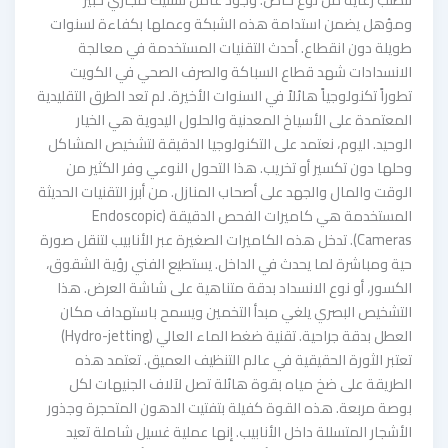
ومؤهل يضمن استدامة هذه الشبكة وعملها بكفاءة لسنوات
طويلة دون انقطاع. أحدث التقنيات المستخدمة في معالجة
الانسدادات شهد قطاع السباكة والصرف الصحي في الكويت
تطوراً تكنولوجياً هائلاً في السنوات الأخيرة. لم تعد الطرق التقليدية
المعتمدة على الأسياخ المعدنية والحلول اليدوية هي الخيار
الوحيد. اليوم، نعتمد على التكنولوجيا الدقيقة لتشخيص المشاكل
وحلها دون تكسير أو تخريب. هذا التحول النوعي وفر الكثير من
الوقت والمال والجهد على أصحاب المنازل. من أبرز التقنيات الحديثة
المستخدمة هي كاميرات الفحص الدقيقة (Endoscopic
Cameras). تدخل هذه الكاميرات الصغيرة عبر الأنابيب لتنقل صورة
حية ومباشرة لما يحدث في الداخل. يستطيع الفني رؤية الشقوق،
الكسور، أو نوع الانسداد بدقة متناهية على شاشة العرض. هذا
التشخيص البصري يلغي مبدأ التخمين ويسمح باستهداف مكان
العطل بدقة جراحية. تقنية ضغط الماء العالي (Hydro-jetting)
تعتبر الثورة الحقيقية في عالم التنظيف العميق. تعتمد هذه
الطريقة على ضخ مياه بقوة هائلة تصل لآلاف الجنيهات لكل
بوصة مربعة. هذه القوة كفيلة بتفتيت الدهون المتحجرة وجذور
الأشجار المتسللة داخل الأنابيب. إنها عملية غسيل شاملة تعيد