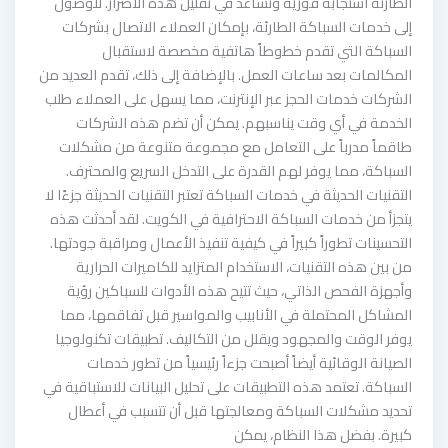
الطارئة استجابة فورية وتساعد في تقليل هذه الأضرار. للوصول
إلى خدمات السباكة الطارئة، بإمكان العملاء الاتصال بشركات
السباكة التي تقدم خطوطاً هاتفية مخصصة لاستقبال
المكالمات بعد ساعات العمل. بالإضافة إلى ذلك، تقدم العديد من
الشركات خدمات الحجز عبر الإنترنت، مما يسهل على العملاء طلب
الخدمة في أي وقت يناسبهم. يمكن أن تضم هذه الشركات
طاقماً مدرباً على التعامل مع مجموعة متنوعة من مشكلات
السباكة، مما يوفر لهم القدرة على التدخل السريع والمحترف.
التقنيات الحديثة في خدمات السباكة تعتبر التقنيات الحديثة جزءًا لا
يتجزأ من خدمات السباكة الاحترافية في الكويت. لقد أحدثت هذه
التحسينات تطوراً كبيراً في كيفية تنفيذ الأعمال ومراقبة جودتها.
من بين هذه التقنيات، الاستخدام المتزايد للكاميرات الحرارية
وأجهزة الفحص الذاتي، حيث تتيح هذه الأدوات للسباكين رؤية
المشاكل المحتملة في الأنابيب والمواسير قبل تفاقمها، مما
يوفر الوقت والمجهود ويقلل من التكاليف. تطبيقات تكنولوجيا
الصيانة الوقائية أيضاً أصبحت جزءاً رئيسياً من تطور خدمات
السباكة. تعتمد هذه التطبيقات على تحليل البيانات للاستباقية في
تحديد مشكلات السباكة ومعالجتها قبل أن تتسبب في أعطال
كبيرة. بفضل هذا النظام، يمكن