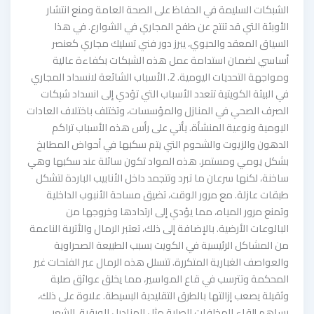
الشبكات السليمة في الحفاظ على الصحة العامة ومنع انتشار
الأوبئة التي قد تنتج عن طفح المجاري في الشوارع. في هذا
السياق المعقد والحيوي، يبرز دور فني تسليك مجاري كعنصر
أساسي لضمان استدامة عمل هذه الشبكات بكفاءة عالية
ومواجهة التحديات اليومية. 2. الأسباب الشائعة لانسداد المجاري
في البيئة الكويتية تتعدد الأسباب التي تؤدي إلى انسداد شبكات
الصرف الصحي في المنازل والمؤسسات، وتختلف باختلاف العادات
اليومية ونوعية المنشأة. يأتي على رأس هذه الأسباب تراكم
الدهون والزيوت والشحوم التي يتم سكبها في أحواض المطابخ
بشكل يومي ومستمر. هذه المواد تكون سائلة عند سكبها وهي
ساخنة، لكنها سرعان ما تبرد وتتجمد داخل الأنابيب الباردة لتشكل
طبقات عازلة. مع مرور الوقت، تضيق مساحة الأنبوب الداخلية
وتمنع مرور المياه، مما يؤدي إلى ارتدادها وخروجها من
البالوعات الأرضية. بالإضافة إلى ذلك، تعتبر الرمال والأتربة الناعمة
من المشاكل الرئيسية في الكويت بسبب الطبيعة الصحراوية
والعواصف الغبارية المتكررة. تتسلل هذه الرمال عبر الفتحات غير
المحكمة وتترسب في قاع المواسير، مما يخلق عوائق صلبة
وثقيلة يصعب إزالتها بالطرق التقليدية البسيطة. علاوة على ذلك،
يساهم إلقاء المخلفات الصلبة مثل المناديل الورقية، الشعر،