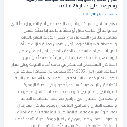
وسريعة على مدار 24 ساعة
Eslam
/
فبراير 18, 2026
تعتبر مشاكل السباكة والأدوات الصحية من أكثر الأمور إزعاجاً التي
قد تواجه أي صاحب منزل أو منشأة، خاصة إذا حدثت بشكل
مفاجئ. لذا، فإن البحث عن فني صحي الكويت يتمتع بالخبرة
والمصداقية هو الخطوة الأولى لضمان حماية منزلك من أضرار
تسريبات المياه وانسدادات الصرف الصحي. نحن ندرك أن عامل
الوقت هو الأهم، لذلك نوفر لكم فريقاً متخصصاً من أمهر
السباكين المستعدين لخدمتكم في كافة أنحاء الكويت وعلى مدار
الساعة. اتصل الان : 95519305 مقدمة عن خدمات السباكة في
الكويت تعتبر خدمات السباكة في الكويت جزءاً أساسياً من البنية
التحتية في البلاد، حيث تلعب دوراً محورياً في الحياة اليومية
للمواطنين والمقيمين. تتنوع هذه الخدمات لتشمل مجموعة
واسعة من الأعمال التي تترافق مع تلبية الاحتياجات المائية
والصحية للمنازل والمرافق العامة. إن وجود سباكين محترفين
يوفر حلولاً سريعة وفعالة للمشكلات المتعلقة بأنظمة المياه
والصرف الصحي، مما يسهم في تعزيز جودة الحياة. تتعدد خدمات
السباكة المتوفرة في الكويت، بدءاً من تركيب الأنابيب