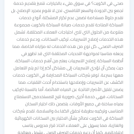
صحي في الكويت؟ في سوق مليء بالخيارات، نتميز بتقديم خدمة
تجمع بين الجودة والسعر التنافسي. نحن لا نقوم بمجرد الإصلاح، بل
نقدم حلولاً مستدامة تضمن عدم تكرار المشكلة. أنواع خدمات
السباكة المتاحة تقدم خدمات صيانة السباكة بالكويت مجموعة
متنوعة من الحلول التي تلبي احتياجات العملاء المختلفة. تشمل
هذه الخدمات إصلاح التسريبات، تركيب السخانات، ودعم خدمات
الصرف الصحي. كل نوع من هذه الخدمات له مزاياه الخاصة، مما
يجعله مناسبا لمواجهة التحديات المختلفة التي قد تظهر في
أنظمة السباكة. إصلاح التسريبات يعتبر من أهم خدمات السباكة،
حيث يمكن أن تؤدي التسريبات إلى مشاكل أكبر إذا لم يتم التعامل
معها بسرعة. توفر شركات السباكة المحترفة في الكويت خدمات
الكشف عن التسريبات وإصلاحها باستخدام أحدث التقنيات، مما
يضمن تقليل الأضرار الناتجة عن المياه الفائضة. أما بالنسبة لتركيب
السخانات، فهي خدمة أخرى ضرورية تتيح للمستخدمين الاستمتاع
بمياه ساخنة في جميع الأوقات. يتضمن ذلك اختيار السخان
المناسب وتركيبه بطريقة تحقق الكفاءة والسلامة. تقدم شركات
السباكة في الكويت نصائح بشأن الاختيار بين السخانات الكهربائية
والغازية، مما يسهل على العملاء اتخاذ قرار مدروس يناسب
احتياجاتهم. كما أن دعم خدمات الصرف الصحي يشمل معالجة