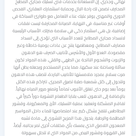
نهائي وجذري. إن الاستعانة بخدمات فني تسليك مجاري المطبخ
المحترف تضمن لك راحة البال وحماية استثمارك العقاري. الفحص
الدوري والمهني يوفر عليك عناء التعامل مع طوارئ السباكة في
أوقات غير مناسبة. في النهاية، الصيانة المحترفة ليست نفقات
إضافية، بل هي استثمار ذكي في سلامة منزلك. الأسباب الرئيسية
لانسداد مجاري المطابخ تتعدد الأسباب التي تؤدي إلى انسداد
مصارف المطابخ، ومعظمها ينتج عن عادات يومية خاطئة وغير
مقصودة. العدو الأول والأشرس لأنابيب الصرف هو الدهون
والزيوت والشحوم الناتجة عن الطهي والقلي. هذه المواد تكون
سائلة وساخنة عند سكبها، مما يخدع المستخدم ويجعله يظن أنها
مرت بسلام. بمجرد ملامستها للأنابيب الباردة، تتصلب هذه الدهون
وتتحول إلى كتل شمعية صلبة تضيق المجرى. تتراكم هذه الكتل
يوماً بعد يوم حتى تغلق الأنبوب تماماً وتمنع مرور المياه نهائياً.
بالإضافة إلى الدهون، تلعب بقايا الطعام النشوية دوراً كبيراً في
تفاقم المشكلة وتعقيد عملية التسليك. الأرز، والمعكرونة، وقشور
البطاطس تنتفخ بشكل كبير عند امتصاصها للماء داخل المواسير
المظلمة والرطبة. يتحول هذا المزيج النشوي إلى مادة تشبه
المعجون اللاصق الذي يمسك بأي مخلفات أخرى تمر بجانبه. أيضاً،
تفل القهوة وقشور البيض من المواد التي لا تتحلل بسهولة