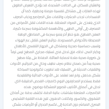
والغثيان للسكان. في الحالات الشديدة، قد يؤدي التعرض الطويل
لهذه الغازات إلى مشاكل تنفسية مزمنة وخطيرة. كما أن
الانسدادات تجذب الحشرات والآفات مثل الصراصير وذباب الصرف
الذي يتغذى على المواد المتحللة. هذه الآفات تنقل الأمراض من
المصرف إلى أواني الطهي والأطعمة المكشوفة بسرعة كبيرة.
العفن الفطري هو خطر آخر ينمو بسرعة في المناطق الرطبة
المحيطة بالأحواض المسدودة. جراثيم العفن تنتقل عبر الهواء
وتسبب حساسية صدرية ومشاكل في الجهاز التنفسي للأطفال
وكبار السن. لذلك، فإن تدخل فني تسليك مجاري المطبخ ليس ترفاً
بل ضرورة صحية ملحة لحماية العائلة. الحفاظ على بيئة مطبخ
صحية يبدأ من ضمان نظام صرف نظيف وخالٍ من الجراثيم. الأدوات
والتقنيات الحديثة في التسليك لقد تطورت تكنولوجيا السباكة
بشكل مذهل، ولم تعد تعتمد على الأدوات البدائية والتقليدية
فقط. يستخدم المحترفون اليوم كاميرات الفحص الدقيقة التي
تدخل في أعماق الأنابيب لتصوير المشكلة بوضوح. هذه
الكاميرات، المتصلة بشاشات عالية الدقة، تكشف بدقة عن أماكن
الشقوق، والكسور، وتكتلات الدهون. تتيح هذه التقنية التشخيص
البصري المباشر دون الحاجة إلى تكسير الجدران أو الأرضيات بشكل