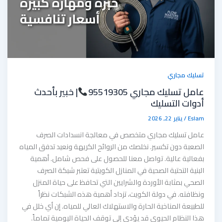
تسليك مجاري
عامل تسليك مجاري 95519305
| خبير بأحدث
أدوات التسليك
Eslam
/
يناير 22, 2026
عامل تسليك مجاري متخصص في معالجة انسدادات الصرف
الصعبة دون تكسير. نخلصك من الروائح الكريهة ونعيد تدفق المياه
بفعالية عالية. تواصل معنا للحصول على فحص شامل. أهمية
البنية التحتية الصحية في المنازل الكويتية تعتبر شبكة الصرف
الصحي بمثابة الأوردة والشرايين التي تحافظ على حياة المنزل
ونظافته. في دولة الكويت، تزداد أهمية هذه الشبكات نظراً
للطبيعة المناخية الحارة والاستهلاك العالي للمياه. إن أي خلل في
هذا النظام الحيوي قد يؤدي إلى توقف الحياة اليومية تماماً.