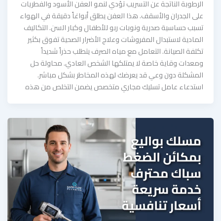
الرطوبة الناتجة عن التسريب تؤدي لنمو العفن الأسود والفطريات
على الجدران والأسقف. هذا العفن يطلق أبواغاً دقيقة في الهواء
تسبب حساسية صدرية ونوبات ربو للأطفال وكبار السن. التكاليف
المادية لاستبدال المفروشات وعلاج الأضرار الصحية تفوق بكثير
تكلفة الصيانة. التعامل مع مياه الصرف يتطلب حذراً شديداً
ومعدات وقاية خاصة لا يمتلكها الشخص العادي. محاولة حل
المشكلة دون وعي قد يعرضك لهذه المخاطر بشكل مباشر.
استدعاء عامل تسليك مجاري متخصص يضمن التخلص من هذه