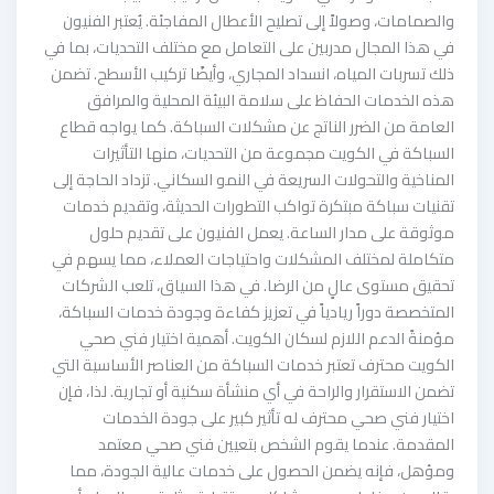
والصمامات، وصولاً إلى تصليح الأعطال المفاجئة. يُعتبر الفنيون
في هذا المجال مدربين على التعامل مع مختلف التحديات، بما في
ذلك تسربات المياه، انسداد المجاري، وأيضًا تركيب الأسطح. تضمن
هذه الخدمات الحفاظ على سلامة البيئة المحلية والمرافق
العامة من الضرر الناتج عن مشكلات السباكة. كما يواجه قطاع
السباكة في الكويت مجموعة من التحديات، منها التأثيرات
المناخية والتحولات السريعة في النمو السكاني. تزداد الحاجة إلى
تقنيات سباكة مبتكرة تواكب التطورات الحديثة، وتقديم خدمات
موثوقة على مدار الساعة. يعمل الفنيون على تقديم حلول
متكاملة لمختلف المشكلات واحتياجات العملاء، مما يسهم في
تحقيق مستوى عالٍ من الرضا. في هذا السياق، تلعب الشركات
المتخصصة دوراً ريادياً في تعزيز كفاءة وجودة خدمات السباكة،
مؤمنةً الدعم اللازم لسكان الكويت. أهمية اختيار فني صحي
الكويت محترف تعتبر خدمات السباكة من العناصر الأساسية التي
تضمن الاستقرار والراحة في أي منشأة سكنية أو تجارية. لذا، فإن
اختيار فني صحي محترف له تأثير كبير على جودة الخدمات
المقدمة. عندما يقوم الشخص بتعيين فني صحي معتمد
ومؤهل، فإنه يضمن الحصول على خدمات عالية الجودة، مما