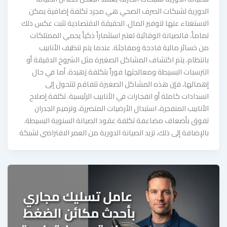
الدورية لشبكات الصرف الصحي هي مجرد تكلفة إضافية يمكن
الاستغناء عنها لتوفير المال. الحقيقة الاقتصادية تثبت عكس ذلك
تماماً، فالصيانة الوقائية تعتبر استثماراً ذكياً يحمي الممتلكات
من خسائر مالية فادحة ومفاجئة. عندما يتم تنظيف الأنابيب
بانتظام، يتم اكتشاف المشاكل الصغيرة مثل الشروخ الدقيقة أو
الترسبات البسيطة ومعالجتها فوراً بتكلفة زهيدة. أما في حال
إهمالها، فإن هذه المشاكل الصغيرة تتفاقم لتتحول إلى
انسدادات كاملة أو انفجارات في الأنابيب الرئيسية. تكلفة إصلاح
الأنابيب المنفجرة، استبدال الأرضيات المتضررة، وترميم الجدران
تفوق بأضعاف مضاعفة تكلفة عقود الصيانة السنوية البسيطة.
بالإضافة إلى ذلك، تزيد الصيانة الدورية من العمر الافتراضي لشبكة