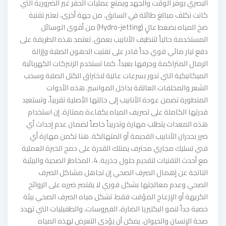
البصري يوفر الوقت والجهد ويمنع عمليات الحفر غير الضرورية التي
كانت تكلف مبالغ طائلة في السابق. من جهة أخرى، تعتبر تقنية
ضخ المياه بضغط عالٍ (Hydro-jetting) من أقوى الوسائل
المستخدمة حالياً لتنظيف الأنابيب بعمق. تعتمد هذه الطريقة على
دفع تيار مائي قوي جداً قادر على تفتيت الدهون الصلبة وإزالة
الرمال المتراكمة وجرفها بعيداً. كما تستخدم الزنبركات الكهربائية
الميكانيكية التي تدور بسرعات عالية لاختراق الكتل الصلبة وسحب
الشعر والمخلفات العالقة بداخل المواسير. هذه الأدوات
المتطورة تضمن عودة الأنابيب إلى حالتها الأصلية تقريباً، وتستعيد
قدرتها الكاملة على تصريف المياه بكفاءة ممتازة. إن استخدام
هذه المعدات يتطلب مهارة وتدريباً خاصاً لضمان عدم إحداث أي
ضرر بجدران الأنابيب القديمة أو المتهالكة. هنا تكمن مهارة أي
فني تسليك مجاري محترف يمتلك القدرة على دمج الخبرة العملية
مع أحدث التقنيات لتقديم حلول جذرية. 4. المخاطر الصحية والبيئية
الناتجة عن إهمال الصرف الصحي إن تجاهل مشاكل الصرف
الصحي وعدم معالجتها بشكل فوري لا يقتصر ضرره على الروائح
الكريهة أو الإزعاج المؤقت فقط. تشكل مياه الصرف الصحي بيئة
خصبة جداً لنمو البكتيريا الضارة، الفيروسات، والطفيليات التي تهدد
صحة الإنسان والحيوان. يمكن أن يؤدي التعرض لهذه المياه